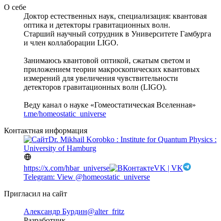
О себе
Доктор естественных наук, специализация: квантовая
оптика и детекторы гравитационных волн.
Старший научный сотрудник в Университете Гамбурга
и член коллаборации LIGO.
Занимаюсь квантовой оптикой, сжатым светом и
приложением теории макроскопических квантовых
измерений для увеличения чувствительности
детекторов гравитационных волн (LIGO).
Веду канал о науке «Гомеостатическая Вселенная»
t.me/homeostatic_universe
Контактная информация
Dr. Mikhail Korobko : Institute for Quantum Physics :
University of Hamburg
https://x.com/hbar_universe
VK | VK
Telegram: View @homeostatic_universe
Пригласил на сайт
Александр Бурдин
@alter_fritz
Разработчик