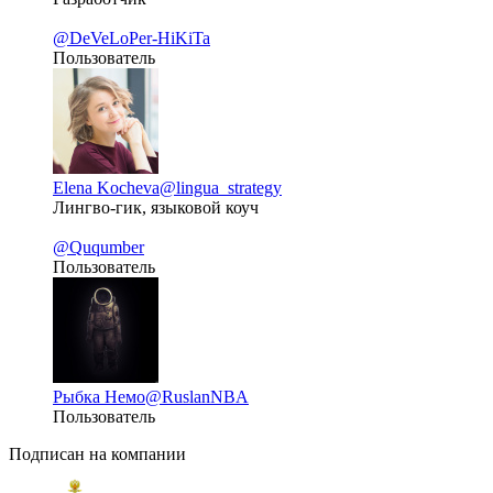
@DeVeLoPer-HiKiTa
Пользователь
Elena Kocheva
@lingua_strategy
Лингво-гик, языковой коуч
@Ququmber
Пользователь
Рыбка Немо
@RuslanNBA
Пользователь
Подписан на компании