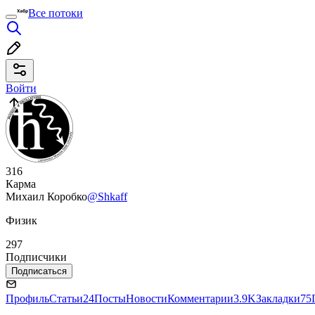
Все потоки
Войти
316
Карма
Михаил Коробко
@Shkaff
Физик
297
Подписчики
Подписаться
Профиль
Статьи
24
Посты
Новости
Комментарии
3.9K
Закладки
75