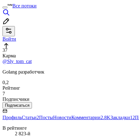
Все потоки
Войти
37
Карма
@Sly_tom_cat
Golang разработчик
0,2
Рейтинг
7
Подписчики
Подписаться
Профиль
Статьи
2
Посты
Новости
Комментарии
2.8K
Закладки
12
П
В рейтинге
2 823-й