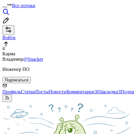
Все потоки
Войти
4
Карма
Владимир
@Snacker
Инженер ПО
Подписаться
Профиль
Статьи
Посты
Новости
Комментарии
30
Закладки
3
Подпи