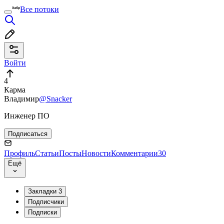
Все потоки
Войти
4
Карма
Владимир
@Snacker
Инженер ПО
Подписаться
Профиль
Статьи
Посты
Новости
Комментарии
30
Ещё
Закладки
3
Подписчики
Подписки