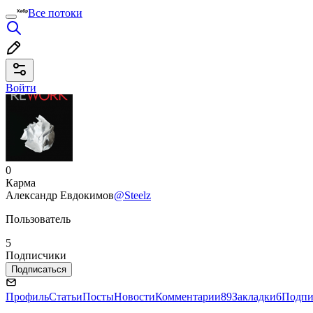
Все потоки
Войти
0
Карма
Александр Евдокимов
@Steelz
Пользователь
5
Подписчики
Подписаться
Профиль
Статьи
Посты
Новости
Комментарии
89
Закладки
6
Подпи