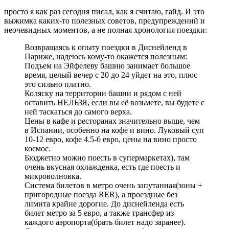
просто я как раз сегодня писал, как я считаю, гайд. И это
выжимка каких-то полезных советов, предупреждений и
неочевидных моментов, а не полная хронология поездки:
Возвращаясь к опыту поездки в Диснейленд в
Париже, надеюсь кому-то окажется полезным:
Подъем на Эйфелеву башню занимает большое
время, целый вечер с 20 до 24 уйдет на это, плюс
это сильно платно.
Коляску на территории башни и рядом с ней
оставить НЕЛЬЗЯ, если вы её возьмете, вы будете с
ней таскаться до самого верха.
Цены в кафе и ресторанах значительно выше, чем
в Испании, особенно на кофе и вино. Луковый суп
10-12 евро, кофе 4.5-6 евро, цены на вино просто
космос.
Бюджетно можно поесть в супермаркетах), там
очень вкусная охлажденка, есть где поесть и
микроволновка.
Система билетов в метро очень запутанная(зоны +
пригородные поезда RER), а проездные без
лимита крайне дорогие. До диснейленда есть
билет метро за 5 евро, а также трансфер из
каждого аэропорта(брать билет надо заранее).