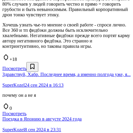
80% случаев у людей говорить честно и прямо = говорить
грубости и быть невыносимым. Правильный корпоративный
дрон тонко чувствует этику.
Хочешь узнать чье-то мнение о своей работе - спроси лично.
Все 360 и тп фидбэки должны быть исключительно
хвалебными. Негативные фидбэки прежде всего портят карму
автору негативного фидбэка. Это странно и
контринтуитивно, но таковы правила игры.
+18
Посмотреть
Здравствуй, Хабр. Последнее время, а именно полгода уже, я...
SuperKozel
24 сен 2024 в 16:13
почему он а не я
0
Посмотреть
Поездка в Японию в августе 2024 года
SuperKozel
8 сен 2024 в 23:31