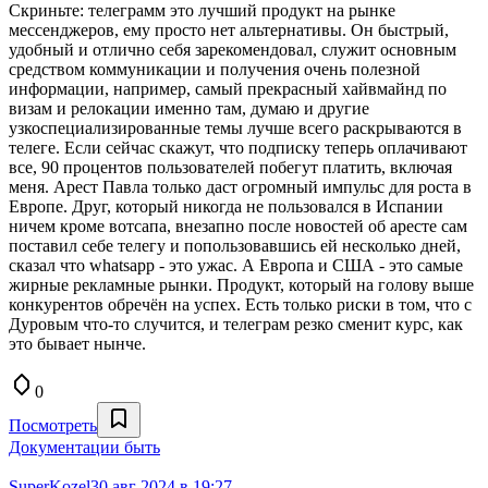
Скриньте: телеграмм это лучший продукт на рынке
мессенджеров, ему просто нет альтернативы. Он быстрый,
удобный и отлично себя зарекомендовал, служит основным
средством коммуникации и получения очень полезной
информации, например, самый прекрасный хайвмайнд по
визам и релокации именно там, думаю и другие
узкоспециализированные темы лучше всего раскрываются в
телеге. Если сейчас скажут, что подписку теперь оплачивают
все, 90 процентов пользователей побегут платить, включая
меня. Арест Павла только даст огромный импульс для роста в
Европе. Друг, который никогда не пользовался в Испании
ничем кроме вотсапа, внезапно после новостей об аресте сам
поставил себе телегу и попользовавшись ей несколько дней,
сказал что whatsapp - это ужас. А Европа и США - это самые
жирные рекламные рынки. Продукт, который на голову выше
конкурентов обречён на успех. Есть только риски в том, что с
Дуровым что-то случится, и телеграм резко сменит курс, как
это бывает нынче.
0
Посмотреть
Документации быть
SuperKozel
30 авг 2024 в 19:27