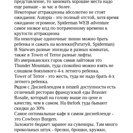
представление, то занимать хорошие места надо
еще раньше - за час и более.
Некоторые аттракционы абсолютно не стоят
ожидания: Autopia - это полный отстой, хотя время
ожидание огромное, Spiderman WEB adventure
самое низкое кпд по потраченному времени к
крутости аттракциона
На некоторые одиночные линии можно брать
ребенка и сажать на коленки(Рататуй, Spiderman)
В Starwars разные эпизоды в разных комнатах,
также в Tower of Terror разные лифты.
Из американских горок самая лайтовая это
Thunder Mountain, туда спокойно можно взять не
слишком боязливого 4-х летнего ребенка.
Tower of Terror - это жесть, туда не надо брать 4-х
летнего ребенка.
Рядом с Диснейлендом в пешей доступности есть
отличный ресторан французской еды Brassier
Rosalie, который на голову выше по цене и
качеству, чем в самом. На thefork туда бывают
скидки до 30%
Самое оптимальные кафе в самом диснейленде -
это Cowboys Burgers.
Заложите бюджет заранее на сувениры. Там много
прикольных штук - брелки, брошки, кружки,