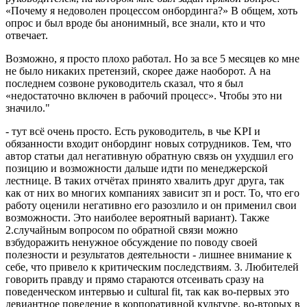
«Почему я недоволен процессом онбординга?» В общем, хоть
опрос и был вроде бы анонимный, все знали, кто и что
отвечает.
Возможно, я просто плохо работал. Но за все 5 месяцев ко мне
не было никаких претензий, скорее даже наоборот. А на
последнем созвоне руководитель сказал, что я был
«недостаточно включен в рабочий процесс». Чтобы это ни
значило."
- тут всё очень просто. Есть руководитель, в чье KPI и
обязанности входит онбординг новых сотрудников. Тем, что
автор статьи дал негативную обратную связь он ухудшил его
позицию и возможности дальше идти по менеджерской
лестнице. В таких отчётах принято хвалить друг друга, так
как от них во многих компаниях зависит зп и рост. То, что его
работу оценили негативно его разозлило и он применил свои
возможности. Это наиболее вероятный вариант). Также
2.случайным вопросом по обратной связи можно
взбудоражить ненужное обсуждение по поводу своей
полезности и результатов деятельности - лишнее внимание к
себе, что привело к критическим последствиям. 3. Любителей
говорить правду и прямо стараются отсеивать сразу на
поведенческом интервью и cultural fit, так как во-первых это
девиантное поведение в корпоративной культуре, во-вторых в