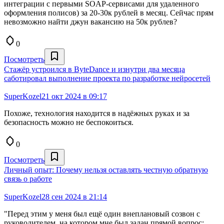
интеграции с первыми SOAP-сервисами для удаленного
оформления полисов) за 20-30к рублей в месяц. Сейчас прям
невозможно найти джун вакансию на 50к рублев?
0
Посмотреть
Стажёр устроился в ByteDance и изнутри два месяца
саботировал выполнение проекта по разработке нейросетей
SuperKozel
21 окт 2024 в 09:17
Похоже, технология находится в надёжных руках и за
безопасность можно не беспокоиться.
0
Посмотреть
Личный опыт: Почему нельзя оставлять честную обратную
связь о работе
SuperKozel
28 сен 2024 в 21:14
"Перед этим у меня был ещё один внеплановый созвон с
руководителем, на котором мне был задан прямой вопрос: