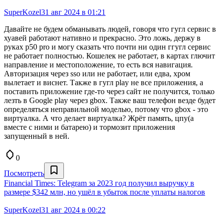
SuperKozel
31 авг 2024 в 01:21
Давайте не будем обманывать людей, говоря что гугл сервис в
хуавей работают нативно и прекрасно. Это ложь, держу в
руках p50 pro и могу сказать что почти ни один ггугл сервис
не работает полностью. Кошелек не работает, в картах глючит
направление и местоположение, то есть вся навигация.
Авторизация через sso или не работает, или едва, хром
вылетает и виснет. Также в гугл play не все приложения, а
поставить приложение где-то через сайт не получится, только
лезть в Google play через gbox. Также ваш телефон везде будет
определяться неправильной моделью, потому что gbox - это
виртуалка. А что делает виртуалка? Жрёт память, цпу(а
вместе с ними и батарею) и тормозит приложения
запущенный в ней.
0
Посмотреть
Financial Times: Telegram за 2023 год получил выручку в
размере $342 млн, но ушёл в убыток после уплаты налогов
SuperKozel
31 авг 2024 в 00:22