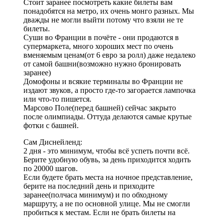
Стоит заранее посмотреть какие билеты вам
понадобятся на метро, их очень монго разных. Мы
дважды не могли выйти потому что взяли не те
билеты.
Суши во Франции в почёте - они продаются в
супермаркета, много хороших мест по очень
вменяемым ценам(от 6 евро за ролл) даже недалеко
от самой башни(возможно нужно бронировать
заранее)
Домофоны и всякие терминалы во Франции не
издают звуков, а просто где-то загорается лампочка
или что-то пишется.
Марсово Поле(перед башней) сейчас закрыто
после олимпиады. Оттуда делаются самые крутые
фотки с башней.
Сам Диснейленд:
2 дня - это минимум, чтобы всё успеть почти всё.
Берите удобную обувь, за день приходится ходить
по 20000 шагов.
Если будете брать места на ночное представление,
берите на последний день и приходите
заранее(полчаса минимум) и по обходному
маршруту, а не по основной улице. Мы не смогли
пробиться к местам. Если не брать билеты на