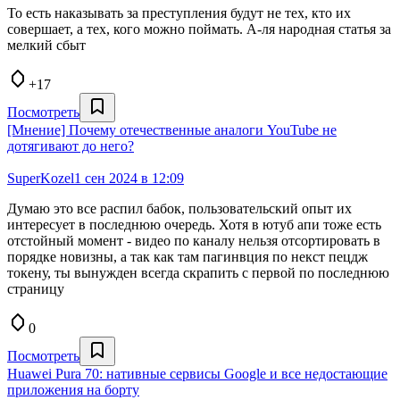
То есть наказывать за преступления будут не тех, кто их
совершает, а тех, кого можно поймать. А-ля народная статья за
мелкий сбыт
+17
Посмотреть
[Мнение] Почему отечественные аналоги YouTube не
дотягивают до него?
SuperKozel
1 сен 2024 в 12:09
Думаю это все распил бабок, пользовательский опыт их
интересует в последнюю очередь. Хотя в ютуб апи тоже есть
отстойный момент - видео по каналу нельзя отсортировать в
порядке новизны, а так как там пагинвция по некст пецдж
токену, ты вынужден всегда скрапить с первой по последнюю
страницу
0
Посмотреть
Huawei Pura 70: нативные сервисы Google и все недостающие
приложения на борту