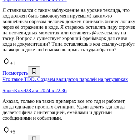
Я сталкивался с таким заблуждение на уровне техлида, что
код должен быть самодокументируемым) каким-то
волшебным образом человек должен понимать бизнес логику
через её отражение в коде. Я стараюсь оставлять пару строчек
на неочевидных моментах или оставлять @see-ссылку на
таску. Вопрос-а существует хороший фреймворк для связи
кода и документации? Типа оставляешь в код ссылку-атрибут
на якорь в доке .md и можешь прыгать туда-обратно?
+1
Посмотреть
Что такое TDD. Создаем валидатор паролей на регулярках
SuperKozel
28 авг 2024 в 22:36
Ахахах, только на таких примерах все это тдд и работает,
когда одна-две простых функции. Удачи делать тдд когда
делается фича с интеграцией, емэйлами и другими
сообщениями и событиями.
+5