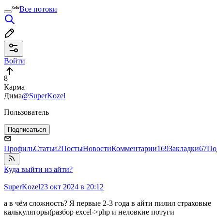
Все потоки
Войти
8
Карма
Дима
@SuperKozel
Пользователь
Подписаться
Профиль
Статьи
2
Посты
Новости
Комментарии
169
Закладки
67
По
Куда выйти из айти?
SuperKozel
23 окт 2024 в 20:12
а в чём сложность? Я первые 2-3 года в айти пилил страховые
калькуляторы(разбор excel->php и неловкие потуги