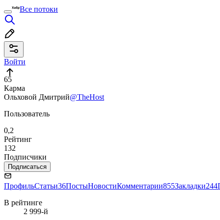
Все потоки
Войти
65
Карма
Ольховой Дмитрий
@TheHost
Пользователь
0,2
Рейтинг
132
Подписчики
Подписаться
Профиль
Статьи
36
Посты
Новости
Комментарии
855
Закладки
244
В рейтинге
2 999-й