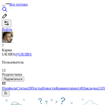
Все потоки
Войти
7
Карма
UR3IRS
@UR3IRS
Пользователь
12
Подписчики
Подписаться
Профиль
Статьи
20
Посты
Новости
Комментарии
149
Закладки
21
П