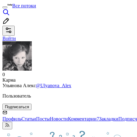
Все потоки
Войти
0
Карма
Ульянова Алекс
@Ulyanova_Alex
Пользователь
Подписаться
Профиль
Статьи
Посты
Новости
Комментарии
7
Закладки
Подписч