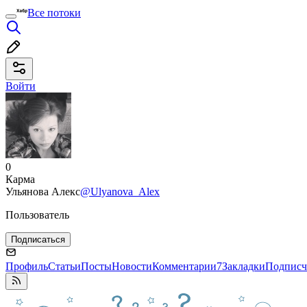
Все потоки
Войти
0
Карма
Ульянова Алекс
@Ulyanova_Alex
Пользователь
Подписаться
Профиль
Статьи
Посты
Новости
Комментарии
7
Закладки
Подписч