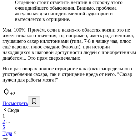
Отдельно стоит отметить негатив в сторону этого
очевиднейшего обьяснения. Видимо, проблема
актуальная для гиподинамичной аудитории и
вытесняется в отрицание.
Увы, 100%. Причём, если в каких-то областях жизни это не
имеет никакого значения, то, например, иметь родственника,
глушащего сахар килотоннами (типа, 7-8 в чашку чая, плюс
ещё варенье, плюс сладкие булочки), при истории
находящихся в шаговой доступности людей с приобретённым
диабетом... Это прям сверхпечально.
Но в разговорах полное отрицание как факта запредельного
употребления сахара, так и отрицание вреда от него. "Сахар
нужен для работы мозга!"
+2
Посмотреть
Сюда
1
2
...
5
Туда