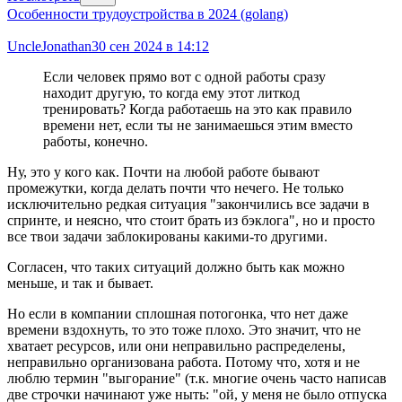
Особенности трудоустройства в 2024 (golang)
UncleJonathan
30 сен 2024 в 14:12
Если человек прямо вот с одной работы сразу
находит другую, то когда ему этот литкод
тренировать? Когда работаешь на это как правило
времени нет, если ты не занимаешься этим вместо
работы, конечно.
Ну, это у кого как. Почти на любой работе бывают
промежутки, когда делать почти что нечего. Не только
исключительно редкая ситуация "закончились все задачи в
спринте, и неясно, что стоит брать из бэклога", но и просто
все твои задачи заблокированы какими-то другими.
Согласен, что таких ситуаций должно быть как можно
меньше, и так и бывает.
Но если в компании сплошная потогонка, что нет даже
времени вздохнуть, то это тоже плохо. Это значит, что не
хватает ресурсов, или они неправильно распределены,
неправильно организована работа. Потому что, хотя и не
люблю термин "выгорание" (т.к. многие очень часто написав
две строчки начинают уже ныть: "ой, у меня не было отпуска