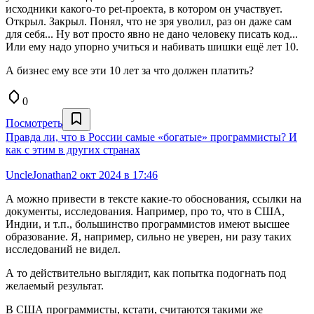
исходники какого-то pet-проекта, в котором он участвует.
Открыл. Закрыл. Понял, что не зря уволил, раз он даже сам
для себя... Ну вот просто явно не дано человеку писать код...
Или ему надо упорно учиться и набивать шишки ещё лет 10.
А бизнес ему все эти 10 лет за что должен платить?
0
Посмотреть
Правда ли, что в России самые «богатые» программисты? И
как с этим в других странах
UncleJonathan
2 окт 2024 в 17:46
А можно привести в тексте какие-то обоснования, ссылки на
документы, исследования. Например, про то, что в США,
Индии, и т.п., большинство программистов имеют высшее
образование. Я, например, сильно не уверен, ни разу таких
исследований не видел.
А то действительно выглядит, как попытка подогнать под
желаемый результат.
В США программисты, кстати, считаются такими же