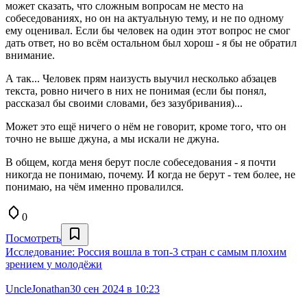
может сказать, что сложным вопросам не место на
собеседованиях, но он на актуальную тему, и не по одному
ему оценивал. Если бы человек на один этот вопрос не смог
дать ответ, но во всём остальном был хорош - я бы не обратил
внимание.
А так... Человек прям наизусть выучил несколько абзацев
текста, ровно ничего в них не понимая (если бы понял,
рассказал бы своими словами, без зазубривания)...
Может это ещё ничего о нём не говорит, кроме того, что он
точно не выше джуна, а мы искали не джуна.
В общем, когда меня берут после собеседования - я почти
никогда не понимаю, почему. И когда не берут - тем более, не
понимаю, на чём именно провалился.
0
Посмотреть
Исследование: Россия вошла в топ-3 стран с самым плохим
зрением у молодёжи
UncleJonathan
30 сен 2024 в 10:23