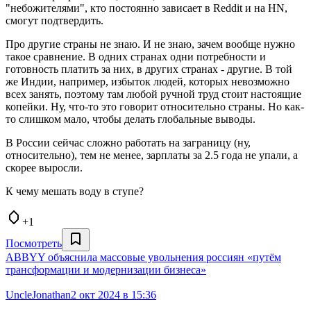
"небожителями", кто постоянно зависает в Reddit и на HN,
смогут подтвердить.
Про другие страны не знаю. И не знаю, зачем вообще нужно
такое сравнение. В одних странах одни потребности и
готовность платить за них, в других странах - другие. В той
же Индии, например, избыток людей, которых невозможно
всех занять, поэтому там любой ручной труд стоит настоящие
копейки. Ну, что-то это говорит относительно страны. Но как-
то слишком мало, чтобы делать глобальные выводы.
В России сейчас сложно работать на заграницу (ну,
относительно), тем не менее, зарплаты за 2.5 года не упали, а
скорее выросли.
К чему мешать воду в ступе?
+1
Посмотреть
ABBYY объяснила массовые увольнения россиян «путём
трансформации и модернизации бизнеса»
UncleJonathan
2 окт 2024 в 15:36