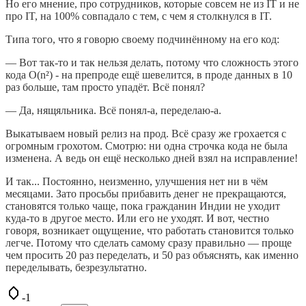
Но его мнение, про сотрудников, которые совсем не из IT и не
про IT, на 100% совпадало с тем, с чем я столкнулся в IT.
Типа того, что я говорю своему подчинённому на его код:
— Вот так-то и так нельзя делать, потому что сложность этого
кода O(n²) - на препроде ещё шевелится, в проде данных в 10
раз больше, там просто упадёт. Всё понял?
— Да, нящяльника. Всё понял-а, переделаю-а.
Выкатываем новый релиз на прод. Всё сразу же грохается с
огромным грохотом. Смотрю: ни одна строчка кода не была
изменена. А ведь он ещё несколько дней взял на исправление!
И так... Постоянно, неизменно, улучшения нет ни в чём
месяцами. Зато просьбы прибавить денег не прекращаются,
становятся только чаще, пока гражданин Индии не уходит
куда-то в другое место. Или его не уходят. И вот, честно
говоря, возникает ощущение, что работать становится только
легче. Потому что сделать самому сразу правильно — проще
чем просить 20 раз переделать, и 50 раз объяснять, как именно
переделывать, безрезультатно.
-1