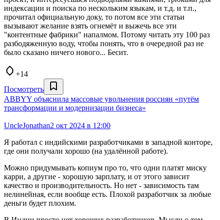
индексации и поиска по нескольким языкам, и т.д. и т.п.,
прочитал официальную доку, то потом все эти статьи
вызывают желание взять огнемёт и выжечь все эти
"контентные фабрики" напалмом. Потому читать эту 100 раз
разбодяженную воду, чтобы понять, что в очередной раз не
было сказано ничего нового... Бесит.
+14
Посмотреть
ABBYY объяснила массовые увольнения россиян «путём
трансформации и модернизации бизнеса»
UncleJonathan
2 окт 2024 в 12:00
Я работал с индийскими разработчиками в западной конторе,
где они получали хорошо (на удалённой работе).
Можно придумывать копиум про то, что одни платят миску
карри, а другие - хорошую зарплату, и от этого зависит
качество и производительность. Но нет - зависимость там
нелинейная, если вообще есть. Плохой разработчик за любые
деньги будет плохим.
В Индии просто нет хороших разработчиков. Мысли о том -