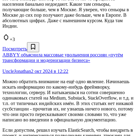
населения банально недоедают. Какие там сеньоры,
получающие больше, чем в Москве. Я уверен, что сеньоры в
Москве до сих пор получают даже больше, чем в Европе. В
абсолютных цифрах. Даже с нынешним курсом. Куда там
Индии.
+3
Посмотреть
ABBYY объяснила массовые увольнения россиян «путём
трансформации и модернизации бизнеса»
UncleJonathan
2 окт 2024 в 12:22
Можно обратить внимание на ещё одно явление. Начинаешь
искать информацию по какому-нибудь фреймворку,
технологии, серверу. И натыкаешься на сотни совершенно
одинаковых статей на Medium, Substack, StackOverflow, и т.д. и
т.п. от типичных индийских имён. В этих статьях нет никакой
сусбстанции - прочитав их, не узнаешь ничего нового, потому
что они просто пересказывают своими словами то, что уже
написано во введении в официальную документацию.
Если допустим, решил изучать ElasticSearch, чтобы внедрить в
проект, и интересуешься подводными камнями, трюками для