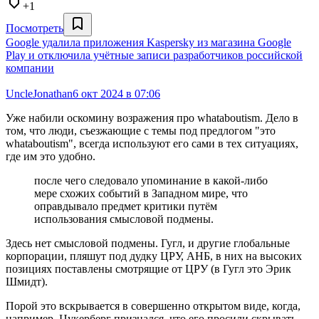
+1
Посмотреть
Google удалила приложения Kaspersky из магазина Google
Play и отключила учётные записи разработчиков российской
компании
UncleJonathan
6 окт 2024 в 07:06
Уже набили оскомину возражения про whataboutism. Дело в
том, что люди, съезжающие с темы под предлогом "это
whataboutism", всегда используют его сами в тех ситуациях,
где им это удобно.
после чего следовало упоминание в какой-либо
мере схожих событий в Западном мире, что
оправдывало предмет критики путём
использования смысловой подмены.
Здесь нет смысловой подмены. Гугл, и другие глобальные
корпорации, пляшут под дудку ЦРУ, АНБ, в них на высоких
позициях поставлены смотрящие от ЦРУ (в Гугл это Эрик
Шмидт).
Порой это вскрывается в совершенно открытом виде, когда,
например, Цукерберг признался, что его просили скрывать