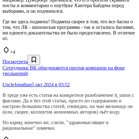
посты и комментарии о ноутбуке Хантера Байдена перед
выборами, и он подчинился.
Где же здесь подмена? Подмена скорее в том, что все басни о
том, что ЛК - шпионская программа - так и остались баснями,
ни единого доказательства не было предоставлено. В отличие
от.
+4
Посмотреть
Сотрудники ВК объединяются против компании на фоне
увольнений
UncleJonathan
5 окт 2024 в 03:52
В треде уже есть статья на конкретное разоблачение it_union с
фактами. Да и без этой статьи, просто по содержанию и
настрою большинства статей, очевидно, на чью мельницу он
(или, скорее, коллектив анонимных авторов) льёт воду.
Но карму, конечно же, слили, "здравомыслящие и
рациональные" хомячки.