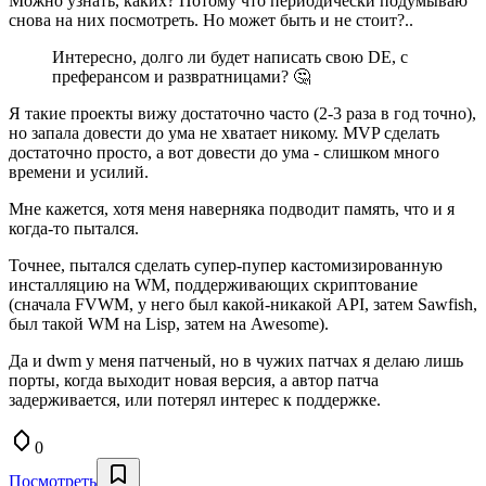
Можно узнать, каких? Потому что периодически подумываю
снова на них посмотреть. Но может быть и не стоит?..
Интересно, долго ли будет написать свою DE, с
преферансом и развратницами? 🤔
Я такие проекты вижу достаточно часто (2-3 раза в год точно),
но запала довести до ума не хватает никому. MVP сделать
достаточно просто, а вот довести до ума - слишком много
времени и усилий.
Мне кажется, хотя меня наверняка подводит память, что и я
когда-то пытался.
Точнее, пытался сделать супер-пупер кастомизированную
инсталляцию на WM, поддерживающих скриптование
(сначала FVWM, у него был какой-никакой API, затем Sawfish,
был такой WM на Lisp, затем на Awesome).
Да и dwm у меня патченый, но в чужих патчах я делаю лишь
порты, когда выходит новая версия, а автор патча
задерживается, или потерял интерес к поддержке.
0
Посмотреть