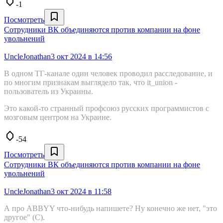
-1
Посмотреть
Сотрудники ВК объединяются против компании на фоне
увольнений
UncleJonathan
3 окт 2024 в 14:56
В одном ТГ-канале один человек проводил расследование, и
по многим признакам выглядело так, что it_union -
пользователь из Украины.
Это какой-то странный профсоюз русских программистов с
мозговым центром на Украине.
-54
Посмотреть
Сотрудники ВК объединяются против компании на фоне
увольнений
UncleJonathan
3 окт 2024 в 11:58
А про ABBYY что-нибудь напишете? Ну конечно же нет, "это
другое" (С).