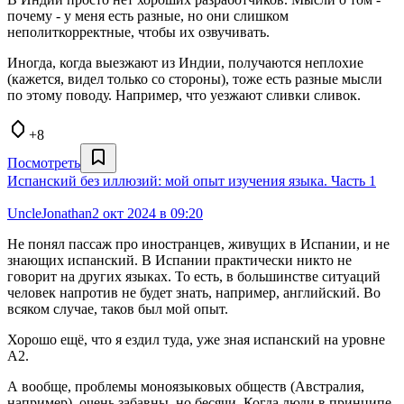
почему - у меня есть разные, но они слишком
неполиткорректные, чтобы их озвучивать.
Иногда, когда выезжают из Индии, получаются неплохие
(кажется, видел только со стороны), тоже есть разные мысли
по этому поводу. Например, что уезжают сливки сливок.
+8
Посмотреть
Испанский без иллюзий: мой опыт изучения языка. Часть 1
UncleJonathan
2 окт 2024 в 09:20
Не понял пассаж про иностранцев, живущих в Испании, и не
знающих испанский. В Испании практически никто не
говорит на других языках. То есть, в большинстве ситуаций
человек напротив не будет знать, например, английский. Во
всяком случае, таков был мой опыт.
Хорошо ещё, что я ездил туда, уже зная испанский на уровне
A2.
А вообще, проблемы моноязыковых обществ (Австралия,
например), очень забавны, но бесячи. Когда люди в принципе