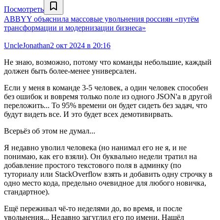
Посмотреть
ABBYY объяснила массовые увольнения россиян «путём
трансформации и модернизации бизнеса»
UncleJonathan
2 окт 2024 в 20:16
Не знаю, возможно, потому что команды небольшие, каждый
должен быть более-менее универсален.
Если у меня в команде 3-5 человек, а один человек способен
без ошибок и вовремя только поле из одного JSON'а в другой
переложить... То 95% времени он будет сидеть без задач, что
будут видеть все. И это будет всех демотивирвать.
Всерьёз об этом не думал...
Я недавно уволил человека (но нанимал его не я, и не
понимаю, как его взяли). Он буквально недели тратил на
добавление простого текстового поля в админку (по
туториалу или StackOverflow взять и добавить одну строчку в
одно место кода, предельно очевидное для любого новичка,
стандартное).
Ещё переживал чё-то неделями до, во время, и после
увольнения... Недавно загуглил его по имени. Нашёл