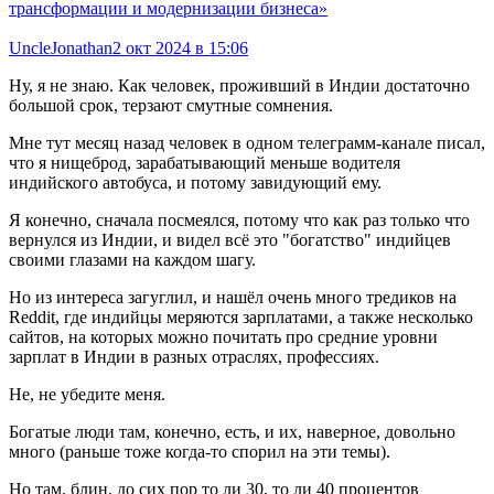
трансформации и модернизации бизнеса»
UncleJonathan
2 окт 2024 в 15:06
Ну, я не знаю. Как человек, проживший в Индии достаточно
большой срок, терзают смутные сомнения.
Мне тут месяц назад человек в одном телеграмм-канале писал,
что я нищеброд, зарабатывающий меньше водителя
индийского автобуса, и потому завидующий ему.
Я конечно, сначала посмеялся, потому что как раз только что
вернулся из Индии, и видел всё это "богатство" индийцев
своими глазами на каждом шагу.
Но из интереса загуглил, и нашёл очень много тредиков на
Reddit, где индийцы меряются зарплатами, а также несколько
сайтов, на которых можно почитать про средние уровни
зарплат в Индии в разных отраслях, профессиях.
Не, не убедите меня.
Богатые люди там, конечно, есть, и их, наверное, довольно
много (раньше тоже когда-то спорил на эти темы).
Но там, блин, до сих пор то ли 30, то ли 40 процентов