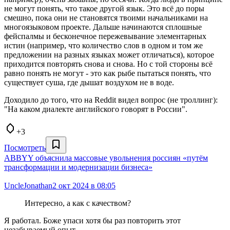
не могут понять, что такое другой язык. Это всё до поры
смешно, пока они не становятся твоими начальниками на
многоязыковом проекте. Дальше начинаются сплошные
фейспалмы и бесконечное пережевывание элементарных
истин (например, что количество слов в одном и том же
предложении на разных языках может отличаться), которое
приходится повторять снова и снова. Но с той стороны всё
равно понять не могут - это как рыбе пытаться понять, что
существует суша, где дышат воздухом не в воде.
Доходило до того, что на Reddit видел вопрос (не троллинг):
"На каком диалекте английского говорят в России".
+3
Посмотреть
ABBYY объяснила массовые увольнения россиян «путём
трансформации и модернизации бизнеса»
UncleJonathan
2 окт 2024 в 08:05
Интересно, а как с качеством?
Я работал. Боже упаси хотя бы раз повторить этот
незабываемый опыт.