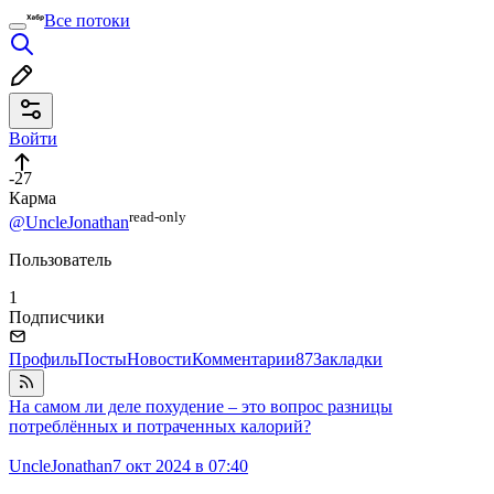
Все потоки
Войти
-27
Карма
read⁠-⁠only
@UncleJonathan
Пользователь
1
Подписчики
Профиль
Посты
Новости
Комментарии
87
Закладки
На самом ли деле похудение – это вопрос разницы
потреблённых и потраченных калорий?
UncleJonathan
7 окт 2024 в 07:40