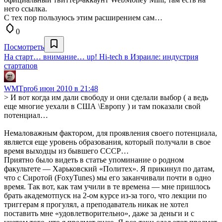
него ссылка.
С тех пор пользуюсь этим расширением сам…
0
Посмотреть
На старт… внимание… up! Hi-tech в Израиле: индустрия
стартапов
WMTpro
6 июн 2010 в 21:48
> И вот когда им дали свободу и они сделали выбор ( а ведь
еще многие уехали в США \Европу ) и там показали свой
потенциал…
Немаловажным фактором, для проявления своего потенциала,
является еще уровень образования, который получали в свое
время выходцы из бывшего СССР…
Приятно было видеть в статье упоминание о родном
факультете — Харьковский «Политех». Я прикинул по датам,
что с Сиротой (FoxyTunes) мы его заканчивали почти в одно
время. Так вот, как там учили в те времена — мне пришлось
брать академотпуск на 2-ом курсе из-за того, что лекции по
триггерам я прогулял, а преподаватель никак не хотел
поставить мне «удовлетворительно», даже за деньги и с