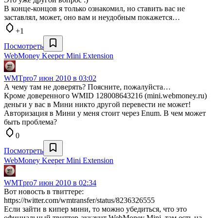
В конце-концов я только ознакомил, но ставить вас не
заставлял, может, оно вам и неудобным покажется…
+1
Посмотреть
WebMoney Keeper Mini Extension
WMTpro
7 июн 2010 в 03:02
А чему там не доверять? Поясните, пожалуйста…
Кроме доверенного WMID 128008643216 (mini.webmoney.ru)
деньги у вас в Мини никто другой перевести не может!
Авторизация в Мини у меня стоит через Enum. В чем может
быть проблема?
0
Посмотреть
WebMoney Keeper Mini Extension
WMTpro
7 июн 2010 в 02:34
Вот новость в твиттере:
https://twitter.com/wmtransfer/status/8236326555
Если зайти в кипер мини, то можно убедиться, что это
официальный твиттер-аккаунт WebMoney Mini, там есть на