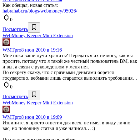
Как обещал, новая статья:
habrahabr.ru/blogs/webmoney/95926/
0
Посмотреть
WebMoney Keeper Mini Extension
WMTpro
8 июн 2010 в 19:16
Мне пока ваши лучи хранить? Передать я их не могу, как вы
просите, потому что я такой же честный пользователь ВМ, как
и вы, а связи с руководством у меня нет.
По секрету скажу, что с грязными деньгами борется
государство, вебмани лишь старается выполнять требования…
0
Посмотреть
WebMoney Keeper Mini Extension
WMTpro
8 июн 2010 в 19:09
Извините, я просто ответил для всех, не имел в виду лично
вас, но половину статьи я уже написал… :)
По поводу посредников не пойму: