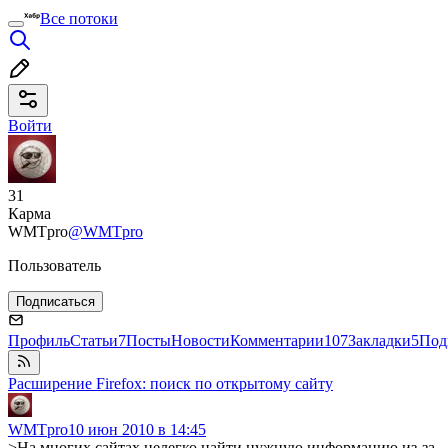
Все потоки
Войти
31
Карма
WMTpro
@WMTpro
Пользователь
Подписаться
Профиль
Статьи
7
Посты
Новости
Комментарии
107
Закладки
5
Под
Расширение Firefox: поиск по открытому сайту
WMTpro
10 июн 2010 в 14:45
>На многих сайтах нелегко найти нужную информацию из-за