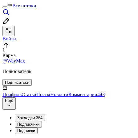
Все потоки
Войти
1
Карма
@WayMax
Пользователь
Подписаться
Профиль
Статьи
Посты
Новости
Комментарии
443
Ещё
Закладки
364
Подписчики
Подписки