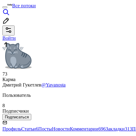
Все потоки
Войти
73
Карма
Дмитрий Гукетлев
@Yavanosta
Пользователь
8
Подписчики
Подписаться
Профиль
Статьи
6
Посты
Новости
Комментарии
696
Закладки
313
П