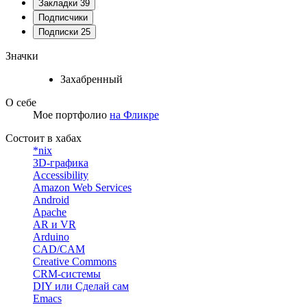
Закладки
39
Подписчики
Подписки
25
Значки
Захабренный
О себе
Мое портфолио
на Фликре
Состоит в хабах
*nix
3D-графика
Accessibility
Amazon Web Services
Android
Apache
AR и VR
Arduino
CAD/CAM
Creative Commons
CRM-системы
DIY или Сделай сам
Emacs