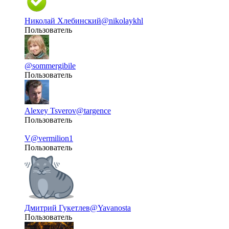
Николай Хлебинский
@nikolaykhl
Пользователь
@sommergibile
Пользователь
Alexey Tsverov
@targence
Пользователь
V
@vermilion1
Пользователь
Дмитрий Гукетлев
@Yavanosta
Пользователь