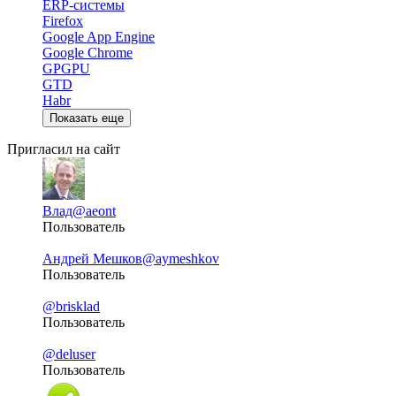
ERP-системы
Firefox
Google App Engine
Google Chrome
GPGPU
GTD
Habr
Показать еще
Пригласил на сайт
Влад
@aeont
Пользователь
Андрей Мешков
@aymeshkov
Пользователь
@brisklad
Пользователь
@deluser
Пользователь