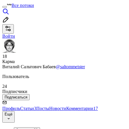
Все потоки
Войти
18
Карма
Виталий Сальтович Бабаев
@saltommeister
Пользователь
24
Подписчики
Подписаться
Профиль
Статьи
3
Посты
Новости
Комментарии
17
Ещё