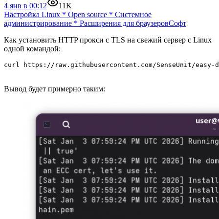
4 янв в 00:12
11K
Настройка Linux
*
Open source
*
Системное
администрирование
*
Расширения для браузеров
Софт
Как установить HTTP прокси с TLS на свежий сервер с Linux
одной командой:
curl https://raw.githubusercontent.com/SenseUnit/easy-d
Вывод будет примерно таким: