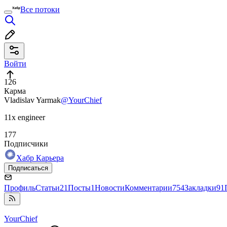
Все потоки
Войти
126
Карма
Vladislav Yarmak
@YourChief
11x engineer
177
Подписчики
Хабр Карьера
Подписаться
Профиль
Статьи
21
Посты
1
Новости
Комментарии
754
Закладки
91
YourChief