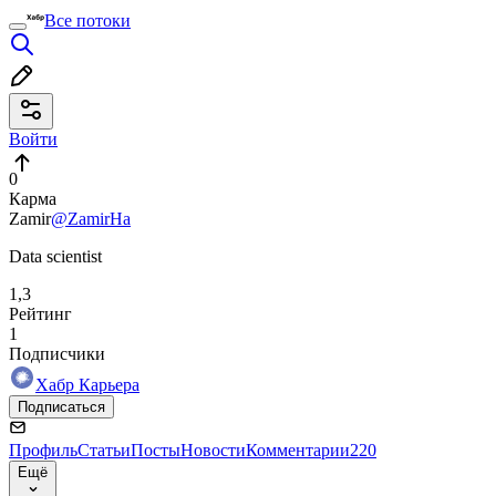
Все потоки
Войти
0
Карма
Zamir
@ZamirHa
Data scientist
1,3
Рейтинг
1
Подписчики
Хабр Карьера
Подписаться
Профиль
Статьи
Посты
Новости
Комментарии
220
Ещё