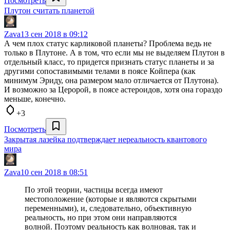
Посмотреть
Плутон считать планетой
Zava
13 сен 2018 в 09:12
А чем плох статус карликовой планеты? Проблема ведь не
только в Плутоне. А в том, что если мы не выделяем Плутон в
отдельный класс, то придется признать статус планеты и за
другими сопоставимыми телами в поясе Койпера (как
минимум Эриду, она размером мало отличается от Плутона).
И возможно за Церорой, в поясе астероидов, хотя она гораздо
меньше, конечно.
+3
Посмотреть
Закрытая лазейка подтверждает нереальность квантового
мира
Zava
10 сен 2018 в 08:51
По этой теории, частицы всегда имеют
местоположение (которые и являются скрытыми
переменными), и, следовательно, объективную
реальность, но при этом они направляются
волной. Поэтому реальность как волновая, так и