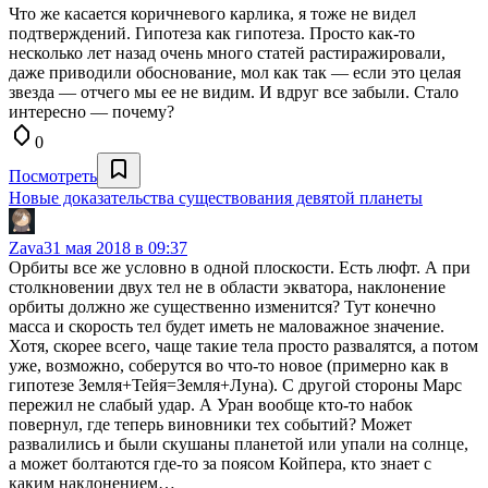
Что же касается коричневого карлика, я тоже не видел
подтверждений. Гипотеза как гипотеза. Просто как-то
несколько лет назад очень много статей растиражировали,
даже приводили обоснование, мол как так — если это целая
звезда — отчего мы ее не видим. И вдруг все забыли. Стало
интересно — почему?
0
Посмотреть
Новые доказательства существования девятой планеты
Zava
31 мая 2018 в 09:37
Орбиты все же условно в одной плоскости. Есть люфт. А при
столкновении двух тел не в области экватора, наклонение
орбиты должно же существенно изменится? Тут конечно
масса и скорость тел будет иметь не маловажное значение.
Хотя, скорее всего, чаще такие тела просто развалятся, а потом
уже, возможно, соберутся во что-то новое (примерно как в
гипотезе Земля+Тейя=Земля+Луна). С другой стороны Марс
пережил не слабый удар. А Уран вообще кто-то набок
повернул, где теперь виновники тех событий? Может
развалились и были скушаны планетой или упали на солнце,
а может болтаются где-то за поясом Койпера, кто знает с
каким наклонением…