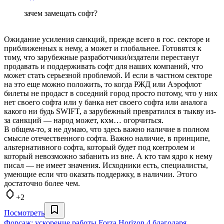
зачем замещать софт?
Ожидание усиления санкций, прежде всего в гос. секторе и
приближенных к нему, а может и глобальнее. Готовятся к
тому, что зарубежные разработчики/издатели перестанут
продавать и поддерживать софт для наших компаний, что
может стать серьезной проблемой. И если в частном секторе
на это еще можно положить, то когда РЖД или Аэрофлот
билеты не продаст в соседний город просто потому, что у них
нет своего софта или у банка нет своего софта или аналога
какого ни будь SWIFT, а зарубежный превратился в тыкву из-
за санкций — народ может, кхм… огорчиться.
В общем-то, я не думаю, что здесь важно наличие в полном
смысле отечественного софта. Важно наличие, в принципе,
альтернативного софта, который будет под контролем и
который невозможно забанить из вне. А кто там ядро к нему
писал — не имеет значения. Исходники есть, специалисты,
умеющие если что оказать поддержку, в наличии. Этого
достаточно более чем.
+2
Посмотреть
Форсаж: ускорение работы Forza Horizon 4 благодаря