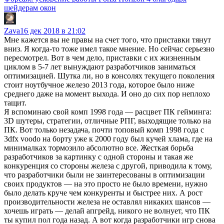
шейдерам окон
Zava
16 дек 2018 в 21:02
Мне кажется вы не правы на счет того, что приставки тянут
вниз. Я когда-то тоже имел такое мнение. Но сейчас серьезно
пересмотрел. Вот в чем дело, приставки с их жизненным
циклом в 5-7 лет вынуждают разработчиков заниматься
оптимизацией. Шутка ли, но в консолях текущего поколения
стоит ноутбучное железо 2013 года, которое было ниже
среднего даже на момент выхода. И оно до сих пор неплохо
тащит.
Я вспоминаю свой комп 1998 года — расцвет ПК гейминга:
3D шутеры, стратегии, отличные РПГ, выходящие только на
ПК. Вот только незадача, почти топовый комп 1998 года с
3dfx voodo на борту уже к 2000 году был кучей хлама, где на
минималках тормозило абсолютно все. Жесткая борьба
разработчиков за картинку с одной стороны и такая же
конкуренция со стороны железа с другой, приводила к тому,
что разработчики были не заинтересованы в оптимизации
своих продуктов — на это просто не было времени, нужно
было делать круче чем конкуренты и быстрее них. А рост
производительности железа не оставлял никаких шансов —
хочешь играть — делай апгрейд, никого не волнует, что ПК
ты купил пол года назад. А вот когда разработчики игр снова