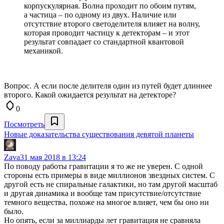
корпускулярная. Волна проходит по обоим путям,
а частица – по одному из двух. Наличие или
отсутствие второго светоделителя влияет на волну,
которая проводит частицу к детекторам – и этот
результат совпадает со стандартной квантовой
механикой.
Вопрос. А если после делителя один из путей будет длиннее
второго. Какой ожидается результат на детекторе?
0
Посмотреть
Новые доказательства существования девятой планеты
Zava
31 мая 2018 в 13:24
По поводу работы гравитации я то же не уверен. С одной
стороны есть примеры в виде миллионов звездных систем. С
другой есть не спиральные галактики, но там другой масштаб
и другая динамика и вообще там присутствие/отсутствие
темного вещества, похоже на многое влияет, чем бы оно ни
было.
Но опять, если за миллиарды лет гравитация не сравняла