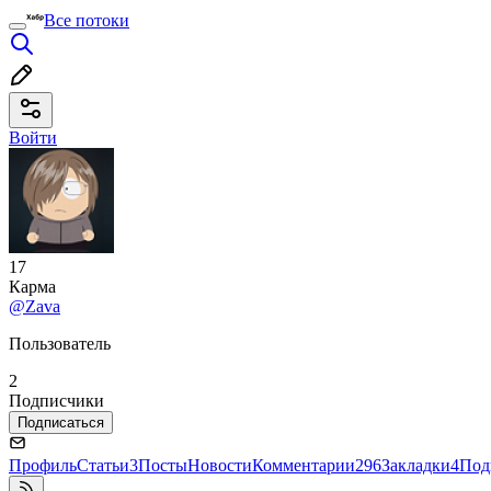
Все потоки
Войти
17
Карма
@Zava
Пользователь
2
Подписчики
Подписаться
Профиль
Статьи
3
Посты
Новости
Комментарии
296
Закладки
4
Под