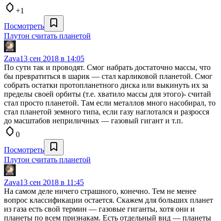
+1
Посмотреть
Плутон считать планетой
Zava
13 сен 2018 в 14:05
По сути так и проводят. Смог набрать достаточно массы, что
бы превратиться в шарик — стал карликовой планетой. Смог
собрать остатки протопланетного диска или выкинуть их за
пределы своей орбиты (т.е. хватило массы для этого)- считай
стал просто планетой. Там если металлов много насобирал, то
стал планетой земного типа, если газу наглотался и разросся
до масштабов неприличных — газовый гигант и т.п.
0
Посмотреть
Плутон считать планетой
Zava
13 сен 2018 в 11:45
На самом деле ничего страшного, конечно. Тем не менее
вопрос классификации остается. Скажем для больших планет
из газа есть свой термин — газовые гиганты, хотя они и
планеты по всем признакам. Есть отдельный вид — планеты