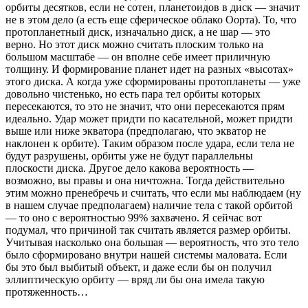
орбиты десятков, если не сотен, планетоидов в диск — значит
не в этом дело (а есть еще сферическое облако Оорта). То, что
протопланетный диск, изначально диск, а не шар — это
верно. Но этот диск можно считать плоским только на
большом масштабе — он вполне себе имеет приличную
толщину. И формирование планет идет на разных «высотах»
этого диска. А когда уже сформированы протопланеты — уже
довольно чистенько, но есть пара тел орбиты которых
пересекаются, то это не значит, что они пересекаются прям
идеально. Удар может придти по касательной, может придти
выше или ниже экватора (предполагаю, что экватор не
наклонен к орбите). Таким образом после удара, если тела не
будут разрушены, орбиты уже не будут параллельны
плоскости диска. Другое дело какова вероятность —
возможно, вы правы и она ничтожна. Тогда действительно
этим можно пренебречь и считать, что если мы наблюдаем (ну
в нашем случае предполагаем) наличие тела с такой орбитой
— то оно с вероятностью 99% захвачено. Я сейчас вот
подумал, что причиной так считать является размер орбиты.
Учитывая насколько она большая — вероятность, что это тело
было сформировано внутри нашей системы маловата. Если
бы это был выбитый объект, и даже если бы он получил
эллиптическую орбиту — вряд ли бы она имела такую
протяженность…