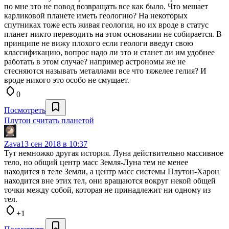
по мне это не повод возвращать все как было. Что мешает
карликовой планете иметь геологию? На некоторых
спутниках тоже есть живая геология, но их вроде в статус
планет никто переводить на этом основании не собирается. В
принципе не вижу плохого если геологи введут свою
классификацию, вопрос надо ли это и станет ли им удобнее
работать в этом случае? например астрономы же не
стесняются называть металлами все что тяжелее гелия? И
вроде никого это особо не смущает.
0
Посмотреть
Плутон считать планетой
Zava
13 сен 2018 в 10:37
Тут немножко другая история. Луна действительно массивное
тело, но общий центр масс Земля-Луна тем не менее
находится в теле Земли, а центр масс системы Плутон-Харон
находится вне этих тел, они вращаются вокруг некой общей
точки между собой, которая не принадлежит ни одному из
тел.
+1