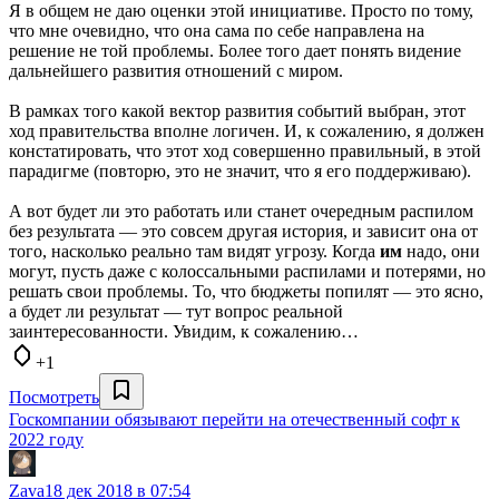
Я в общем не даю оценки этой инициативе. Просто по тому,
что мне очевидно, что она сама по себе направлена на
решение не той проблемы. Более того дает понять видение
дальнейшего развития отношений с миром.
В рамках того какой вектор развития событий выбран, этот
ход правительства вполне логичен. И, к сожалению, я должен
констатировать, что этот ход совершенно правильный, в этой
парадигме (повторю, это не значит, что я его поддерживаю).
А вот будет ли это работать или станет очередным распилом
без результата — это совсем другая история, и зависит она от
того, насколько реально там видят угрозу. Когда
им
надо, они
могут, пусть даже с колоссальными распилами и потерями, но
решать свои проблемы. То, что бюджеты попилят — это ясно,
а будет ли результат — тут вопрос реальной
заинтересованности. Увидим, к сожалению…
+1
Посмотреть
Госкомпании обязывают перейти на отечественный софт к
2022 году
Zava
18 дек 2018 в 07:54