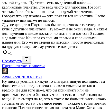
земной группы. Ну теперь есть выделенный класс —
карликовые планеты. Это ведь чисто для удобства. Говорят
что такой-то объект — планета — и думай что хочешь.
Говорят что карликовая — уже появляется конкретика. Слово
«планета» никуда же не делось.
Другое дело, что Плутон как бы не перечисляется теперь в
купе с другими планетами. Ну может и не очень надо. Скажем
для изучения в школе достаточно знать, что вот есть 8 планет,
а дальше пояс Койпера со своими телами и карликовыми
планетами. Его же не стерли из истории, просто переложили
на другую полку, где ему уместнее находится.
+1
Посмотреть
Плутон считать планетой
Zava
13 сен 2018 в 10:50
Ну иногда услышать какую-то альтернативную позицию, тем
более если она подкреплена каким-то смыслом не так и
вредно. Не для того даже, что бы принимать или не
принимать ее, а что бы знать, что вот есть и такой взгляд на
вещи. И не смотря на то, что в статье по большей части какая-
то демагогия, есть и разумное зерно — скажем с точки зрения
геологии Плутон скорее живая планета чем Марс. Хотя, как