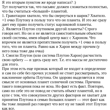
Я это вторым пунктом же вроде написал? :)
Тут получается так, что пасьянс должен сложиться полностью,
что бы считаться «большой» планетой.
1. Гравитации хватило, что бы свернуться в шарик? Хватило.
+1 очко Плутону в пользу того что он планета. И это же сразу
дает ему право получить статус карликовой планеты.
2. Является Плутон спутником другой планеты? Строго
говоря нет. Но он и не является самостоятельным объектом
своей системы, имея общий центр масс с Хароном. Что
впрочем не является препятствием получить +1 очко в пользу
того, что он планета. Равно как и Харон между прочим (у
него пока тоже два очка)
3. Смогли Плутон (или система Плутон-Харон) расчистить
свою орбиту — и здесь сразу нет. Т.е. его массы не достаточно
для этого.
При этом есть еще признак который не входит в определение
и сам по себе без прочих условий не стоит рассматривать, это
наклонение орбиты Плутона. Он здорово выделяется в этом
смысле от основных планет солнечной системы. Причина
такого поведения пока не ясна. Но факт есть факт. Повторю,
само по себе это не повод не считать объект планетой, но в
купе с тем, что совокупности других факторов не хватает для
принятия Плутона в семью больших планет — этот факт как
бы тоже лишний раз говорит что вот ну не такой этот Плутон
как все.