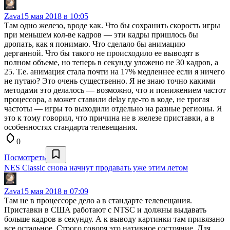
Zava
15 мая 2018 в 10:05
Там одно железо, вроде как. Что бы сохранить скорость игры
при меньшем кол-ве кадров — эти кадры пришлось бы
дропать, как я понимаю. Что сделало бы анимацию
дерганной. Что бы такого не происходило ее выводят в
полном объеме, но теперь в секунду уложено не 30 кадров, а
25. Т.е. анимация стала почти на 17% медленнее если я ничего
не путаю? Это очень существенно. Я не знаю точно какими
методами это делалось — возможно, что и понижением частот
процессора, а может ставили delay где-то в коде, не трогая
частоты — игры то выходили отдельно на разные регионы. Я
это к тому говорил, что причина не в железе приставки, а в
особенностях стандарта телевещания.
0
Посмотреть
NES Classic снова начнут продавать уже этим летом
Zava
15 мая 2018 в 07:09
Там не в процессоре дело а в стандарте телевещания.
Приставки в США работают с NTSC и должны выдавать
больше кадров в секунду. А к выводу картинки там привязано
все остальное. Строго говоря это нативное состояние. Для