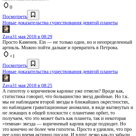
0
Посмотреть
Новые доказательства существования девятой планеты
Zava
31 мая 2018 в 08:29
Просто Каменев. Ein — не только один, но и неопределенный
артикль. Можно пойти дальше и превратить в Петрова.
+1
Посмотреть
Новые доказательства существования девятой планеты
Zava
31 мая 2018 в 08:25
А гипотезу о коричневом карлике уже отмели? Вроде как,
статистика говорит, что большинство звезд двойные. Но т.к.
мы не наблюдаем второй звезды в ближайших окрестностях,
но наблюдаем гравитационные аномалии, в виде вытянутых и
не лежащих в общей плоскости с планетами орбит, то
получаем, что это может быть как планета, так и некоторая
«темная» звезда — коричневый карлик вроде подходит. Но
это конечно не более чем гипотеза. Просто я удивлен, что про
нее одно время активно писали. И вдруг резко как-то забыли