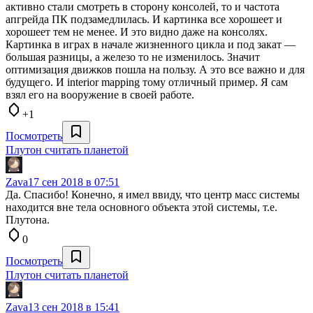
активно стали смотреть в сторону консолей, то и частота
апгрейда ПК подзамедлилась. И картинка все хорошеет и
хорошеет тем не менее. И это видно даже на консолях.
Картинка в играх в начале жизненного цикла и под закат —
большая разницы, а железо то не изменилось. Значит
оптимизация движков пошла на пользу. А это все важно и для
будущего. И interior mapping тому отличный пример. Я сам
взял его на вооружение в своей работе.
+1
Посмотреть
Плутон считать планетой
Zava
17 сен 2018 в 07:51
Да. Спасибо! Конечно, я имел ввиду, что центр масс системы
находится вне тела основного объекта этой системы, т.е.
Плутона.
0
Посмотреть
Плутон считать планетой
Zava
13 сен 2018 в 15:41