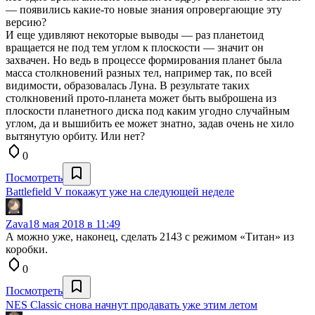
— появились какие-то новые знания опровергающие эту
версию?
И еще удивляют некоторые выводы — раз планетоид
вращается не под тем углом к плоскости — значит он
захвачен. Но ведь в процессе формирования планет была
масса столкновений разных тел, например так, по всей
видимости, образовалась Луна. В результате таких
столкновений прото-планета может быть выброшена из
плоскости планетного диска под каким угодно случайным
углом, да и вышибить ее может знатно, задав очень не хило
вытянутую орбиту. Или нет?
0
Посмотреть
Battlefield V покажут уже на следующей неделе
Zava
18 мая 2018 в 11:49
А можно уже, наконец, сделать 2143 с режимом «Титан» из
коробки.
0
Посмотреть
NES Classic снова начнут продавать уже этим летом