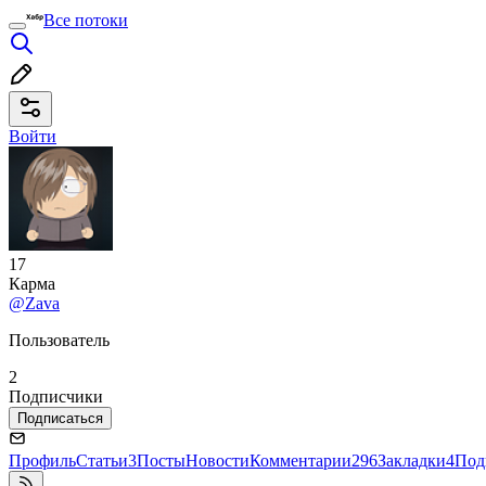
Все потоки
Войти
17
Карма
@Zava
Пользователь
2
Подписчики
Подписаться
Профиль
Статьи
3
Посты
Новости
Комментарии
296
Закладки
4
Под