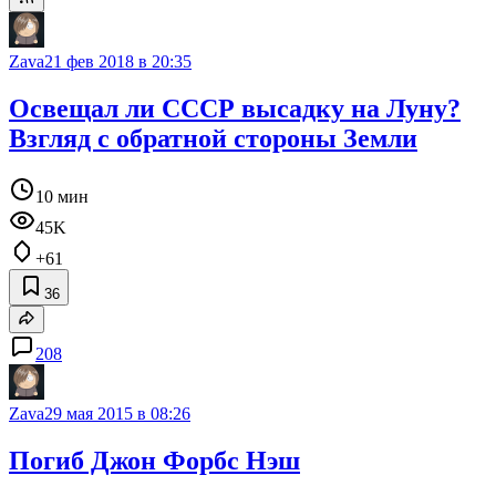
Zava
21 фев 2018 в 20:35
Освещал ли СССР высадку на Луну?
Взгляд с обратной стороны Земли
10 мин
45K
+61
36
208
Zava
29 мая 2015 в 08:26
Погиб Джон Форбс Нэш