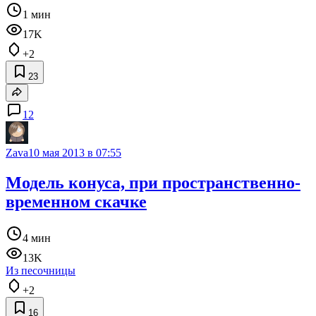
1 мин
17K
+2
23
12
Zava
10 мая 2013 в 07:55
Модель конуса, при пространственно-
временном скачке
4 мин
13K
Из песочницы
+2
16