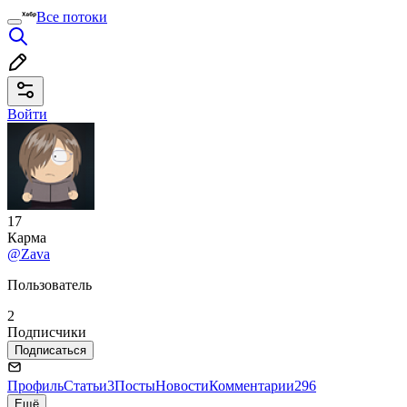
Все потоки
Войти
17
Карма
@Zava
Пользователь
2
Подписчики
Подписаться
Профиль
Статьи
3
Посты
Новости
Комментарии
296
Ещё