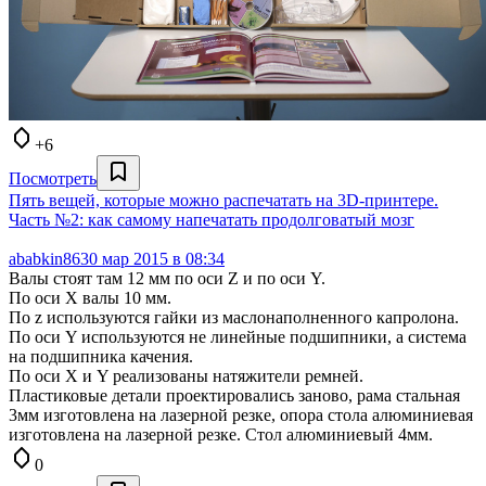
+6
Посмотреть
Пять вещей, которые можно распечатать на 3D-принтере.
Часть №2: как самому напечатать продолговатый мозг
ababkin86
30 мар 2015 в 08:34
Валы стоят там 12 мм по оси Z и по оси Y.
По оси X валы 10 мм.
По z используются гайки из маслонаполненного капролона.
По оси Y используются не линейные подшипники, а система
на подшипника качения.
По оси X и Y реализованы натяжители ремней.
Пластиковые детали проектировались заново, рама стальная
3мм изготовлена на лазерной резке, опора стола алюминиевая
изготовлена на лазерной резке. Стол алюминиевый 4мм.
0