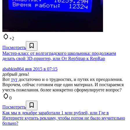
+2
Посмотреть
Мастер-класс от волгоградского школьника: продолжаем
делать свой 3D-принтер, или От RepStrap к RepRap
ababkin86
4 янв 2015 в 07:15
добрый день!
Вот
тут
достаточно и о трудностях, и путях их преодоления.
Впрочем, сейчас готовим еще один материал. И постараемся
учесть пожелания. более конкретно сформулируете вопрос?
0
Посмотреть
Как мы в декабре заработали 1 млн рублей, или Где в
Интернете купить рекламу, чтобы потом не было мучительно
больно?