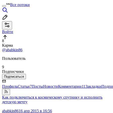
Все потоки
Войти
8
Карма
@ababkin86
Пользователь
9
Подписчики
Подписаться
Профиль
Статьи
7
Посты
Новости
Комментарии
11
Закладки
Подпи
Как подключиться к космическому спутнику и исполнить
детскую мечту
ababkin86
16 апр 2015 в 16:56