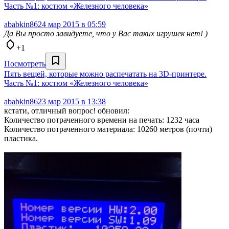
Часть №1: костюм «Железного человека»
ababkin86
24 мар 2015 в 05:59
Да Вы просто завидуете, что у Вас таких игрушек нет! )
+1
Посмотреть
Пять вещей, которые можно распечатать на 3D-принтере.
Часть №1: костюм «Железного человека»
ababkin86
23 мар 2015 в 13:38
кстати, отличный вопрос! обновил:
Количество потраченного времени на печать: 1232 часа
Количество потраченного материала: 10260 метров (почти)
пластика.