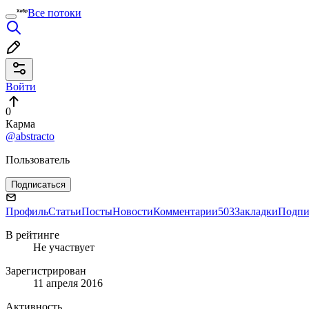
Все потоки
Войти
0
Карма
@abstracto
Пользователь
Подписаться
Профиль
Статьи
Посты
Новости
Комментарии
503
Закладки
Подпи
В рейтинге
Не участвует
Зарегистрирован
11 апреля 2016
Активность