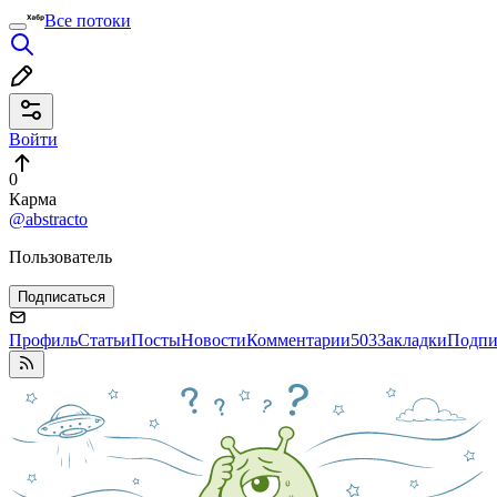
Все потоки
Войти
0
Карма
@abstracto
Пользователь
Подписаться
Профиль
Статьи
Посты
Новости
Комментарии
503
Закладки
Подпи