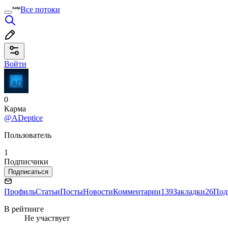
Все потоки
Войти
0
Карма
@ADeptice
Пользователь
1
Подписчики
Подписаться
Профиль
Статьи
Посты
Новости
Комментарии
139
Закладки
26
Под
В рейтинге
Не участвует