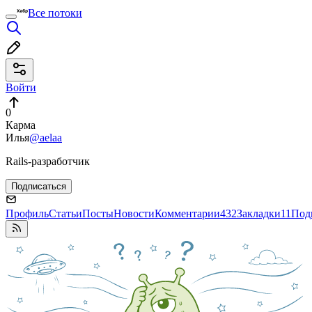
Все потоки
Войти
0
Карма
Илья
@aelaa
Rails-разработчик
Подписаться
Профиль
Статьи
Посты
Новости
Комментарии
432
Закладки
11
Под