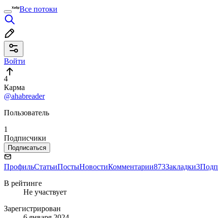
Все потоки
Войти
4
Карма
@ahabreader
Пользователь
1
Подписчики
Подписаться
Профиль
Статьи
Посты
Новости
Комментарии
873
Закладки
3
Подп
В рейтинге
Не участвует
Зарегистрирован
6 января 2024