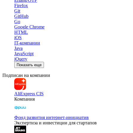
Erlang/OTP
Firefox
Git
GitHub
Go
Google Chrome
HTML
iOS
IT-компании
Java
JavaScript
jQuery
Показать еще
Подписан на компании
AliExpress CIS
Компания
Фонд развития интернет-инициатив
Экспертиза и инвестиции для стартапов