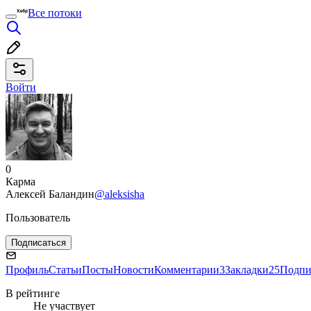
Все потоки
Войти
0
Карма
Алексей Баландин
@aleksisha
Пользователь
Подписаться
Профиль
Статьи
Посты
Новости
Комментарии
3
Закладки
25
Подпи
В рейтинге
Не участвует