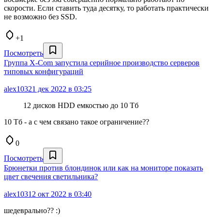
скорости. Если ставить туда десятку, то работать практически
не возможно без SSD.
+1
Посмотреть
Группа X-Com запустила серийное производство серверов
типовых конфигураций
alex103
21 дек 2022 в 03:25
12 дисков HDD емкостью до 10 Тб
10 Тб - а с чем связано такое ограничение??
0
Посмотреть
Брюнетки против блондинок или как на мониторе показать
цвет свечения светильника?
alex103
12 окт 2022 в 03:40
шедеврально?? :)