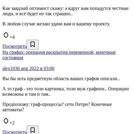
Как заядлый оптимист скажу: а вдруг вам попадутся честные
люди, и всё будет не так страшно..
В любом случае желаю удачи вам и вашему проекту.
+4
Посмотреть
На графах: операция раскрытия переменной, конечные
состояния
alex103
6 апр 2022 в 03:06
Вы бы хоть предметную область ваших графов описали..
А то граф - это толи картинка, толи муж графини.. Операции
возможны и там и там..
Предположу: граф-процессы? сети Петри? Конечные
автоматы?
+2
Посмотреть