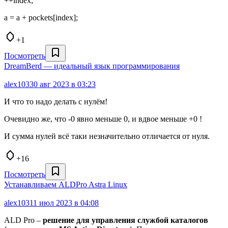
++index;
a = a + pockets[index];
+1
Посмотреть
DreamBerd — идеальный язык программирования
alex103
30 авг 2023 в 03:23
И что то надо делать с нулём!
Очевидно же, что -0 явно меньше 0, и вдвое меньше +0 !
И сумма нулей всё таки незначительно отличается от нуля.
+16
Посмотреть
Устанавливаем ALDPro Astra Linux
alex103
11 июл 2023 в 04:08
ALD Pro –
решение для управления службой каталогов