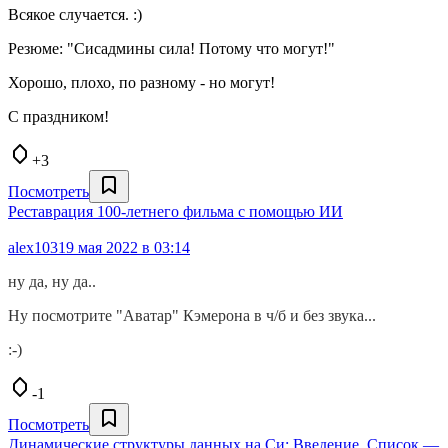
Всякое случается. :)
Резюме: "Сисадмины сила! Потому что могут!"
Хорошо, плохо, по разному - но могут!
С праздником!
+3
Посмотреть
Реставрация 100-летнего фильма с помощью ИИ
alex103
19 мая 2022 в 03:14
ну да, ну да..
Ну посмотрите "Аватар" Кэмерона в ч/б и без звука...
:-)
-1
Посмотреть
Динамические структуры данных на Си: Введение. Список —