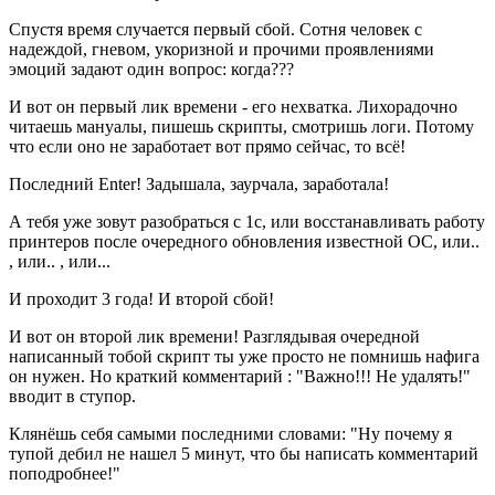
Спустя время случается первый сбой. Сотня человек с
надеждой, гневом, укоризной и прочими проявлениями
эмоций задают один вопрос: когда???
И вот он первый лик времени - его нехватка. Лихорадочно
читаешь мануалы, пишешь скрипты, смотришь логи. Потому
что если оно не заработает вот прямо сейчас, то всё!
Последний Enter! Задышала, заурчала, заработала!
А тебя уже зовут разобраться с 1с, или восстанавливать работу
принтеров после очередного обновления известной ОС, или..
, или.. , или...
И проходит 3 года! И второй сбой!
И вот он второй лик времени! Разглядывая очередной
написанный тобой скрипт ты уже просто не помнишь нафига
он нужен. Но краткий комментарий : "Важно!!! Не удалять!"
вводит в ступор.
Клянёшь себя самыми последними словами: "Ну почему я
тупой дебил не нашел 5 минут, что бы написать комментарий
поподробнее!"