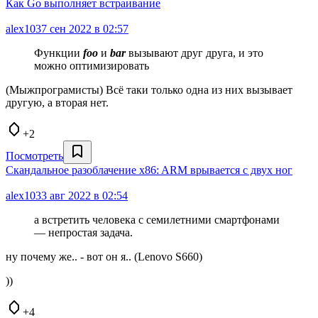
Как Go выполняет встраивание
alex103
7 сен 2022 в 02:57
Функции
foo
и
bar
вызывают друг друга, и это
можно оптимизировать
(Мыжпрограмисты) Всё таки только одна из них вызывает
другую, а вторая нет.
+2
Посмотреть
Скандальное разоблачение x86: ARM врывается с двух ног
alex103
3 авг 2022 в 02:54
а встретить человека с семилетними смартфонами
— непростая задача.
ну почему же.. - вот он я.. (Lenovo S660)
))
+4