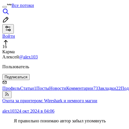
Все потоки
Войти
16
Карма
Алексей
@alex103
Пользователь
Подписаться
Профиль
Статьи
1
Посты
Новости
Комментарии
73
Закладки
22
Под
Oхота за принтером: Wireshark и немного магии
alex103
24 окт 2024 в 04:06
Я правильно понимаю автор забыл упомянуть