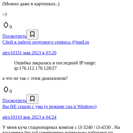
(Можно даже в картинках..)
:-)
0
Посмотреть
Сбой в работе почтового сервиса @mail.ru
alex103
31 мая 2023 в 03:20
Ошибка закралась в последний IP range:
ip:176.112.170.128/27
а что не так с этим диапазоном?
0
Посмотреть
Вы НЕ сошли с ума (о режиме сна в Windows)
alex103
10 янв 2023 в 04:24
У меня куча стационарных компов с i3-3240 / i3-4330 . На
восьмерке без ssd совершенно нормально работают по