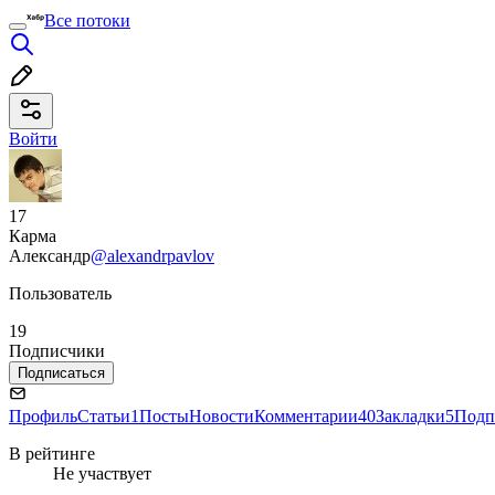
Все потоки
Войти
17
Карма
Александр
@alexandrpavlov
Пользователь
19
Подписчики
Подписаться
Профиль
Статьи
1
Посты
Новости
Комментарии
40
Закладки
5
Подп
В рейтинге
Не участвует