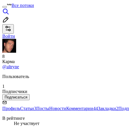
Все потоки
Войти
8
Карма
@altryne
Пользователь
1
Подписчики
Подписаться
Профиль
Статьи
3
Посты
Новости
Комментарии
44
Закладки
2
Подп
В рейтинге
Не участвует