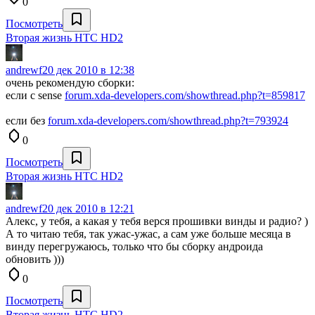
0
Посмотреть
Вторая жизнь HTC HD2
andrewf
20 дек 2010 в 12:38
очень рекомендую сборки:
если с sense
forum.xda-developers.com/showthread.php?t=859817
если без
forum.xda-developers.com/showthread.php?t=793924
0
Посмотреть
Вторая жизнь HTC HD2
andrewf
20 дек 2010 в 12:21
Алекс, у тебя, а какая у тебя верся прошивки винды и радио? )
А то читаю тебя, так ужас-ужас, а сам уже больше месяца в
винду перегружаюсь, только что бы сборку андроида
обновить )))
0
Посмотреть
Вторая жизнь HTC HD2