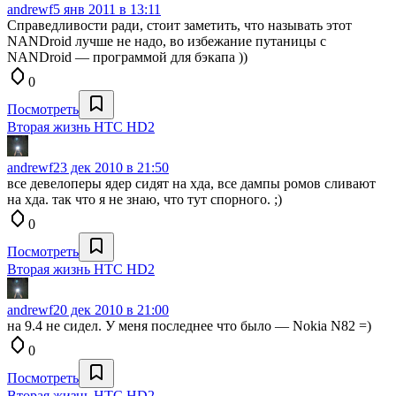
andrewf
5 янв 2011 в 13:11
Справедливости ради, стоит заметить, что называть этот
NANDroid лучше не надо, во избежание путаницы с
NANDroid — программой для бэкапа ))
0
Посмотреть
Вторая жизнь HTC HD2
andrewf
23 дек 2010 в 21:50
все девелоперы ядер сидят на хда, все дампы ромов сливают
на хда. так что я не знаю, что тут спорного. ;)
0
Посмотреть
Вторая жизнь HTC HD2
andrewf
20 дек 2010 в 21:00
на 9.4 не сидел. У меня последнее что было — Nokia N82 =)
0
Посмотреть
Вторая жизнь HTC HD2