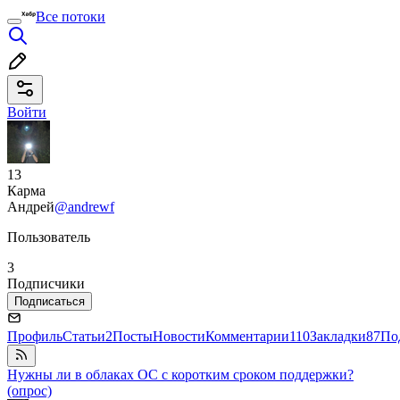
Все потоки
Войти
13
Карма
Андрей
@andrewf
Пользователь
3
Подписчики
Подписаться
Профиль
Статьи
2
Посты
Новости
Комментарии
110
Закладки
87
По
Нужны ли в облаках ОС с коротким сроком поддержки?
(опрос)