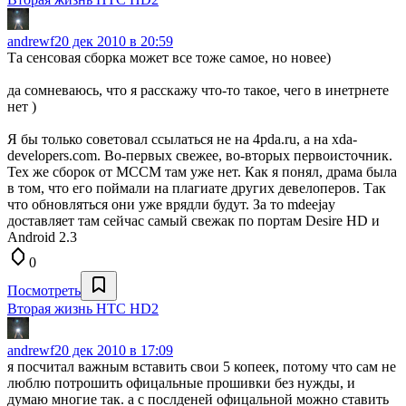
andrewf
20 дек 2010 в 20:59
Та сенсовая сборка может все тоже самое, но новее)
да сомневаюсь, что я расскажу что-то такое, чего в инетрнете
нет )
Я бы только советовал ссылаться не на 4pda.ru, а на xda-
developers.com. Во-первых свежее, во-вторых первоисточник.
Тех же сборок от MCCM там уже нет. Как я понял, драма была
в том, что его поймали на плагиате других девелоперов. Так
что обновляться они уже врядли будут. За то mdeejay
доставляет там сейчас самый свежак по портам Desire HD и
Android 2.3
0
Посмотреть
Вторая жизнь HTC HD2
andrewf
20 дек 2010 в 17:09
я посчитал важным вставить свои 5 копеек, потому что сам не
люблю потрошить офицальные прошивки без нужды, и
думаю многие так. а с послденей офицальной можно ставить