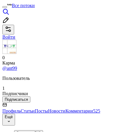
Все потоки
Войти
0
Карма
@ant99
Пользователь
1
Подписчики
Подписаться
Профиль
Статьи
Посты
Новости
Комментарии
525
Ещё