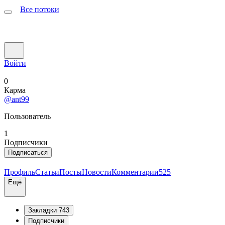
Все потоки
Войти
0
Карма
@ant99
Пользователь
1
Подписчики
Подписаться
Профиль
Статьи
Посты
Новости
Комментарии
525
Ещё
Закладки
743
Подписчики