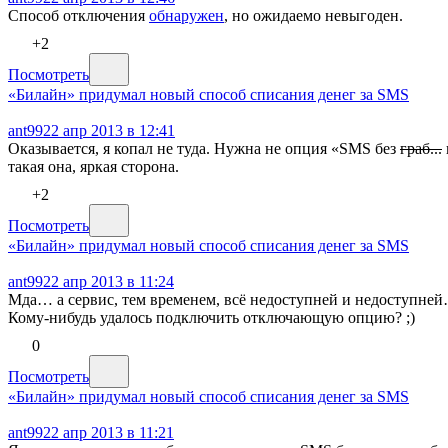
Способ отключения
обнаружен
, но ожидаемо невыгоден.
+2
Посмотреть
«Билайн» придумал новый способ списания денег за SMS
ant99
22 апр 2013 в 12:41
Оказывается, я копал не туда. Нужна не опция «SMS без
граб...
такая она, яркая сторона.
+2
Посмотреть
«Билайн» придумал новый способ списания денег за SMS
ant99
22 апр 2013 в 11:24
Мда… а сервис, тем временем, всё недоступней и недоступне
Кому-нибудь удалось подключить отключающую опцию? ;)
0
Посмотреть
«Билайн» придумал новый способ списания денег за SMS
ant99
22 апр 2013 в 11:21