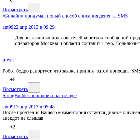
Посмотреть
«Билайн» придумал новый способ списания денег за SMS
ant99
22 апр 2013 в 09:29
Для неактивных пользователей коротких сообщений пред
операторов Москвы и области составит 1 руб. Подключи
пруф
Робот бодро рапортует, что заявка принята, затем приходит SM
+6
Посмотреть
StringBuilder прошлое и настоящее
ant99
17 апр 2013 в 05:48
После прочтения Вашего комментария остаётся дивное ощуще
анекдот не слышав.
+2
Посмотреть