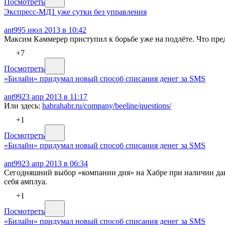
Посмотреть
Экспресс-МД1 уже сутки без управления
ant99
5 июл 2013 в 10:42
Максим Каммерер приступил к борьбе уже на подлёте. Что пр
+7
Посмотреть
«Билайн» придумал новый способ списания денег за SMS
ant99
23 апр 2013 в 11:17
Или здесь:
habrahabr.ru/company/beeline/questions/
+1
Посмотреть
«Билайн» придумал новый способ списания денег за SMS
ant99
23 апр 2013 в 06:34
Сегодняшний выбор «компании дня» на Хабре при наличии дан
себя амплуа.
+1
Посмотреть
«Билайн» придумал новый способ списания денег за SMS