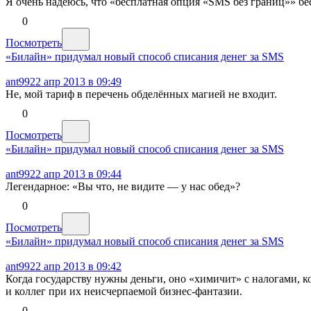
Я очень надеюсь, что «бесплатная опция «SMS без границ»» бес
0
Посмотреть
«Билайн» придумал новый способ списания денег за SMS
ant99
22 апр 2013 в 09:49
Не, мой тариф в перечень обделённых магией не входит.
0
Посмотреть
«Билайн» придумал новый способ списания денег за SMS
ant99
22 апр 2013 в 09:44
Легендарное: «Вы что, не видите — у нас обед»?
0
Посмотреть
«Билайн» придумал новый способ списания денег за SMS
ant99
22 апр 2013 в 09:42
Когда государству нужны деньги, оно «химичит» с налогами, к
и коллег при их неисчерпаемой бизнес-фантазии.
0