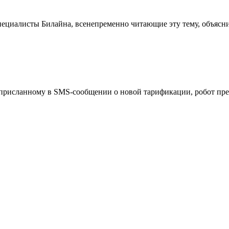
-специалисты Билайна, всенепременно читающие эту тему, объясн
 присланному в SMS-сообщении о новой тарификации, робот пре