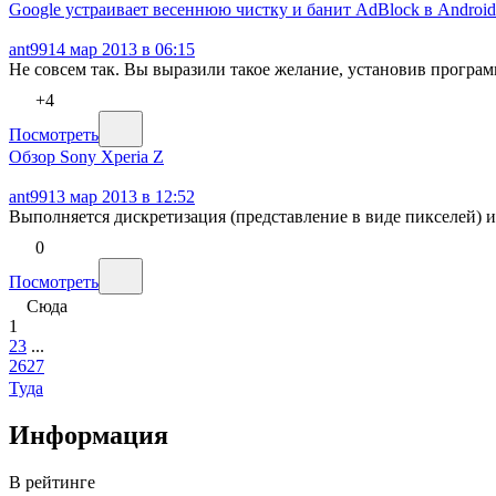
Google устраивает весеннюю чистку и банит AdBlock в Android
ant99
14 мар 2013 в 06:15
Не совсем так. Вы выразили такое желание, установив програм
+4
Посмотреть
Обзор Sony Xperia Z
ant99
13 мар 2013 в 12:52
Выполняется дискретизация (представление в виде пикселей) 
0
Посмотреть
Сюда
1
2
3
...
26
27
Туда
Информация
В рейтинге