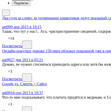
Подписки
Два года за слово: за упоминание наркотиков дадут реальный с
ant99
9 апр 2015 в 19:15
Тааак, что тут у нас?.. Ага, «распространение сведений, сод
+14
Посмотреть
Онлайн-покупки дороже 150 евро обложат пошлиной уже в нач
ant99
27 дек 2013 в 05:21
Думаю, не нужно стесняться приводить адреса или хотя бы наз
+3
Посмотреть
Google vs. Смерть = Calico
ant99
18 сен 2013 в 19:37
Что-то мне подсказывает, что платить придётся и медикам, и Go
+3