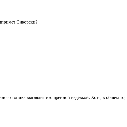
едпримет Сикорски?
ного топика выглядит изощрённой издёвкой. Хотя, в общем-то,