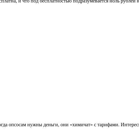
платна, и что под бесплатностью подразумевается ноль рублей но
огда опсосам нужны деньги, они «химичат» с тарифами. Интерес