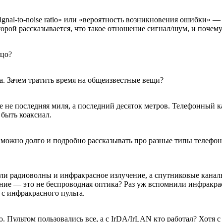
ignal-to-noise ratio» или «вероятность возникновения ошибки» 
торой рассказывается, что такое отношение сигнал/шум, и почем
ьцо?
да. Зачем тратить время на общеизвестные вещи?
не последняя миля, а последний десяток метров. Телефонный каб
 быть коаксиал.
ожно долго и подробно рассказывать про разные типы телефонн
и радиоволны и инфракрасное излучение, а спутниковые канал
ние — это не беспроводная оптика? Раз уж вспомнили инфракра
с инфракрасного пульта.
 Пультом пользовались все, а с IrDA/IrLAN кто работал? Хотя с 