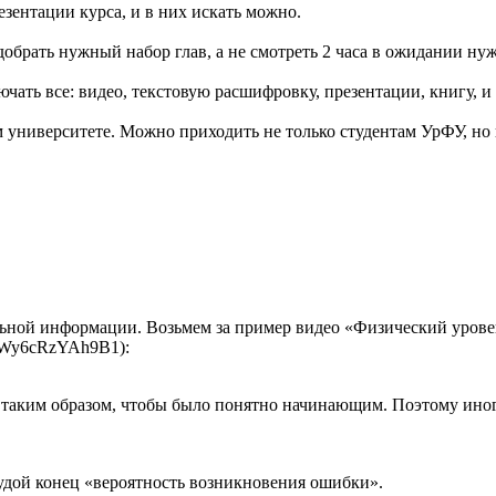
резентации курса, и в них искать можно.
брать нужный набор глав, а не смотреть 2 часа в ожидании ну
ть все: видео, текстовую расшифровку, презентации, книгу, и и
 университете. Можно приходить не только студентам УрФУ, но 
льной информации. Возьмем за пример видео «Физический уровень
mWy6cRzYAh9B1):
ь таким образом, чтобы было понятно начинающим. Поэтому иног
удой конец «вероятность возникновения ошибки».