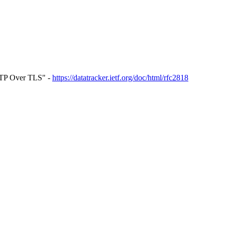
TP Over TLS" -
https://datatracker.ietf.org/doc/html/rfc2818