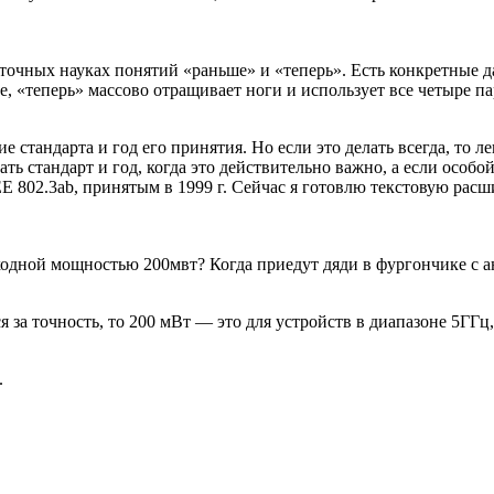
 точных науках понятий «раньше» и «теперь». Есть конкретные д
ке, «теперь» массово отращивает ноги и использует все четыре п
ие стандарта и год его принятия. Но если это делать всегда, то
 стандарт и год, когда это действительно важно, а если особой 
E 802.3ab, принятым в 1999 г. Сейчас я готовлю текстовую расш
одной мощностью 200мвт? Когда приедут дяди в фургончике с а
я за точность, то 200 мВт — это для устройств в диапазоне 5ГГц
.