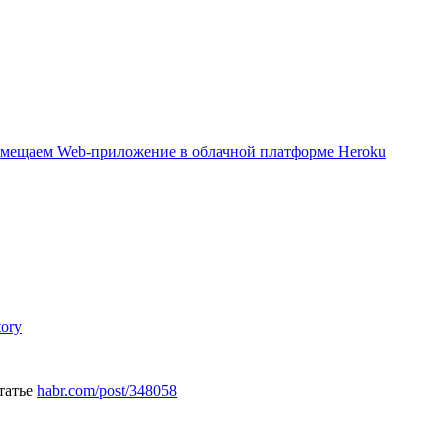
азмещаем Web-приложение в облачной платформе Heroku
ory
статье
habr.com/post/348058