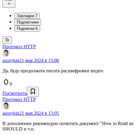
Закладки
7
Подписчики
Подписки
6
Протокол HTTP
asozykin
21 мая 2024 в 15:06
Да, буду продолжать писать расшифровки видео.
0
Посмотреть
Протокол HTTP
asozykin
21 мая 2024 в 15:05
В дополнение рекомендую почитать документ "How to Read an
SHOULD и т.п.