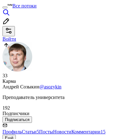
Все потоки
Войти
33
Карма
Андрей Созыкин
@asozykin
Преподаватель университета
192
Подписчики
Подписаться
Профиль
Статьи
5
Посты
Новости
Комментарии
15
Ещё