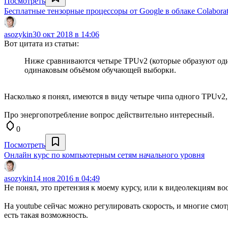
Посмотреть
Бесплатные тензорные процессоры от Google в облаке Colaborat
asozykin
30 окт 2018 в 14:06
Вот цитата из статьи:
Ниже сравниваются четыре TPUv2 (которые образуют один
одинаковым объёмом обучающей выборки.
Насколько я понял, имеются в виду четыре чипа одного TPUv2, 
Про энергопотребление вопрос действительно интересный.
0
Посмотреть
Онлайн курс по компьютерным сетям начального уровня
asozykin
14 ноя 2016 в 04:49
Не понял, это претензия к моему курсу, или к видеолекциям в
На youtube сейчас можно регулировать скорость, и многие смот
есть такая возможность.