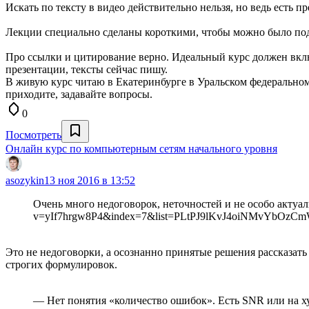
Искать по тексту в видео действительно нельзя, но ведь есть п
Лекции специально сделаны короткими, чтобы можно было подо
Про ссылки и цитирование верно. Идеальный курс должен включа
презентации, тексты сейчас пишу.
В живую курс читаю в Екатеринбурге в Уральском федеральном
приходите, задавайте вопросы.
0
Посмотреть
Онлайн курс по компьютерным сетям начального уровня
asozykin
13 ноя 2016 в 13:52
Очень много недоговорок, неточностей и не особо актуа
v=yIf7hrgw8P4&index=7&list=PLtPJ9lKvJ4oiNMvYbOzC
Это не недоговорки, а осознанно принятые решения рассказат
строгих формулировок.
— Нет понятия «количество ошибок». Есть SNR или на х