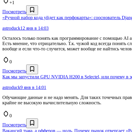
+1
Посмотреть
«Ручной набор кода уйдет как перфокарты»: сооснователь Dj
astroduck
12 янв в 14:03
Осталось только понять как программирование с помощью AI а
Есть мнение, что отрицательно. Т.к. чужой код всегда понять 
вообще и если что-то случится, может вообще не найтись человек
0
Посмотреть
Как мы запустили GPU NVIDIA H200 в Selectel, или почему в 
astroduck
9 янв в 14:01
Обучающие данные и не надо менять. Для таких точечных пр
крайне не высокую вычислительную сложность.
0
Посмотреть
Вакансий тьма, а офферов — ноль. Почему рынок отвергает «Pa