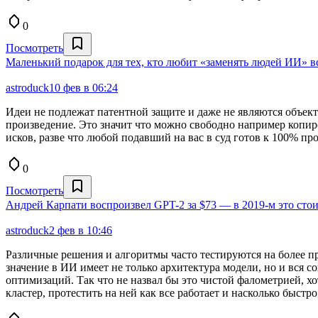
0
Посмотреть
Маленький подарок для тех, кто любит «заменять людей ИИ» вс
astroduck
10 фев в 06:24
Идеи не подлежат патентной защите и даже не являются объект
произведение. Это значит что можно свободно например копир
исков, разве что любой подавший на вас в суд готов к 100% пр
0
Посмотреть
Андрей Карпати воспроизвел GPT-2 за $73 — в 2019-м это стои
astroduck
2 фев в 10:46
Различные решения и алгоритмы часто тестируются на более пр
значение в ИИ имеет не только архитектура модели, но и вся с
оптимизаций. Так что не назвал бы это чистой фалометрией, хо
кластер, протестить на ней как все работает и насколько быстро