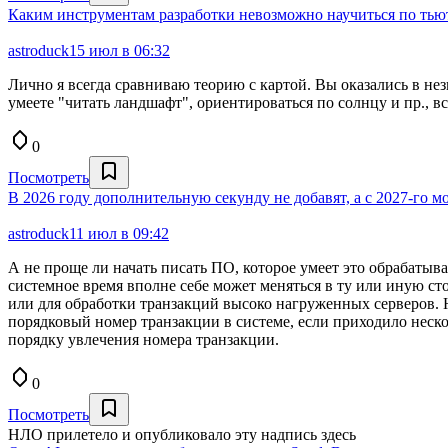
Каким инструментам разработки невозможно научиться по тью
astroduck
15 июл в 06:32
Лично я всегда сравниваю теорию с картой. Вы оказались в нез
умеете "читать ландшафт", ориентироваться по солнцу и пр., вс
0
Посмотреть
В 2026 году дополнительную секунду не добавят, а с 2027-го м
astroduck
11 июл в 09:42
А не проще ли начать писать ПО, которое умеет это обрабатыв
системное время вполне себе может меняться в ту или иную ст
или для обработки транзакций высоко нагруженных серверов. 
порядковый номер транзакции в системе, если приходило неско
порядку увлечения номера транзакции.
0
Посмотреть
НЛО прилетело и опубликовало эту надпись здесь