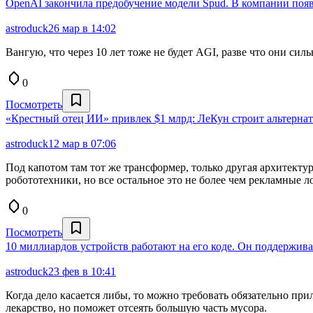
OpenAI закончила предобучение модели Spud. В компании появ
astroduck
26 мар в 14:02
Вангую, что через 10 лет тоже не будет AGI, разве что они силь
0
Посмотреть
«Крестный отец ИИ» привлек $1 млрд: ЛеКун строит альтерна
astroduck
12 мар в 07:06
Под капотом там тот же трансформер, только другая архитектур
робототехники, но все остальное это не более чем рекламные л
0
Посмотреть
10 миллиардов устройств работают на его коде. Он поддерживае
astroduck
23 фев в 10:41
Когда дело касается либы, то можно требовать обязательно при
лекарство, но поможет отсеять большую часть мусора.