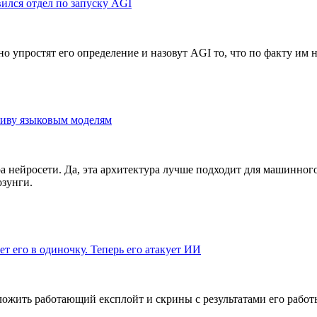
ился отдел по запуску AGI
но упростят его определение и назовут AGI то, что по факту им н
тиву языковым моделям
а нейросети. Да, эта архитектура лучше подходит для машинного 
озунги.
т его в одиночку. Теперь его атакует ИИ
ложить работающий експлойт и скрины с результатами его работы