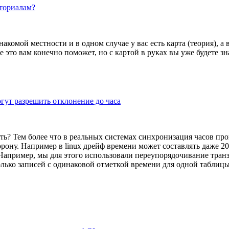
ториалам?
накомой местности и в одном случае у вас есть карта (теория), 
е это вам конечно поможет, но с картой в руках вы уже будете зн
огут разрешить отклонение до часа
ать? Тем более что в реальных системах синхронизация часов пр
орону. Например в linux дрейф времени может составлять даже 2
Например, мы для этого использовали переупорядочивание транз
лько записей с одинаковой отметкой времени для одной таблицы