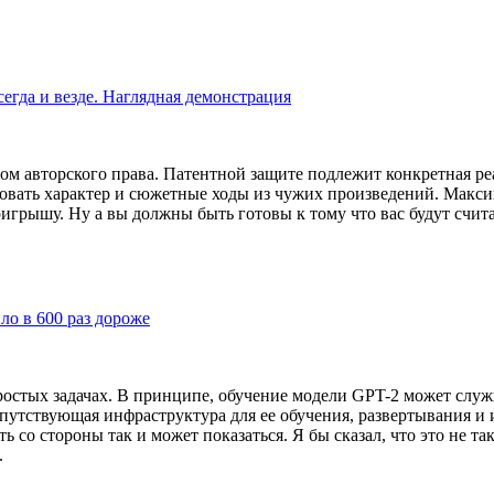
егда и везде. Наглядная демонстрация
ом авторского права. Патентной защите подлежит конкретная ре
овать характер и сюжетные ходы из чужих произведений. Макси
оигрышу. Ну а вы должны быть готовы к тому что вас будут счит
ло в 600 раз дороже
остых задачах. В принципе, обучение модели GPT-2 может служит
опутствующая инфраструктура для ее обучения, развертывания и 
ть со стороны так и может показаться. Я бы сказал, что это не т
.