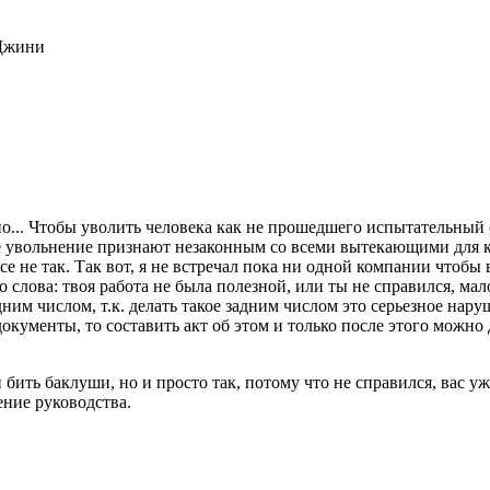
 Джини
... Чтобы уволить человека как не прошедшего испытательный с
 увольнение признают незаконным со всеми вытекающими для ко
се не так. Так вот, я не встречал пока ни одной компании чтобы
го слова: твоя работа не была полезной, или ты не справился, м
им числом, т.к. делать такое задним числом это серьезное нар
кументы, то составить акт об этом и только после этого можно 
 бить баклуши, но и просто так, потому что не справился, вас у
ение руководства.