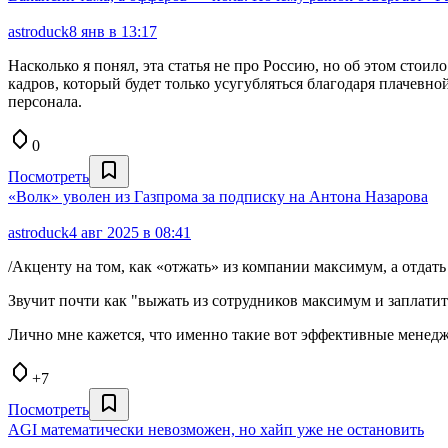
astroduck
8 янв в 13:17
Насколько я понял, эта статья не про Россию, но об этом сто
кадров, который будет только усугубляться благодаря плачевн
персонала.
0
Посмотреть
«Волк» уволен из Газпрома за подписку на Антона Назарова
astroduck
4 авг 2025 в 08:41
/Акценту на том, как «отжать» из компании максимум, а отда
Звучит почти как "выжать из сотрудников максимум и заплатит
Лично мне кажется, что именно такие вот эффективные менедж
+7
Посмотреть
AGI математически невозможен, но хайп уже не остановить