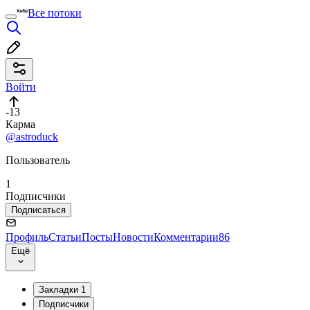
Все потоки
Войти
-13
Карма
@astroduck
Пользователь
1
Подписчики
Подписаться
Профиль
Статьи
Посты
Новости
Комментарии
86
Ещё
Закладки
1
Подписчики