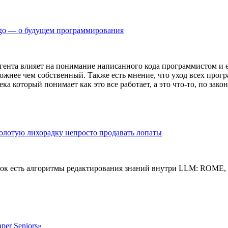
ango — о будущем программирования
гента влияет на понимание написанного кода программистом и е
сложнее чем собственный. Также есть мнение, что уход всех прогр
а который понимает как это все работает, а это что-то, по закон
золотую лихорадку непросто продавать лопаты
авок есть алгоритмы редактирования знаний внутри LLM: ROM
per Seniors»