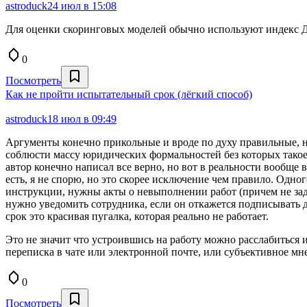
astroduck
24 июл в 15:08
Для оценки скоринговых моделей обычно используют индекс
0
Посмотреть
Как не пройти испытательный срок (лёгкий способ)
astroduck
18 июл в 09:49
Аргументы конечно прикольные и вроде по духу правильные, но
соблюсти массу юридических формальностей без которых такое
автор конечно написал все верно, но вот в реальности вообще в
есть, я не спорю, но это скорее исключение чем правило. Одно
инструкции, нужны акты о невыполнении работ (причем не задн
нужно уведомить сотрудника, если он откажется подписывать до
срок это красивая пугалка, которая реально не работает.
Это не значит что устроившись на работу можно расслабиться и
переписка в чате или электронной почте, или субъективное мн
0
Посмотреть