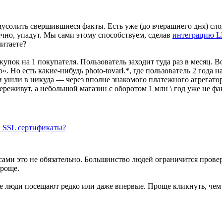
 мусолить свершившиеся факты. Есть уже (до вчерашнего дня) 
ечно, упадут. Мы сами этому способствуем, сделав
интеграцию LE
читаете?
пок на 1 покупателя. Пользователь заходит туда раз в месяц. В
». Но есть какие-нибудь photo-tovar
i
.*, где пользователь 2 года 
и ушли в никуда — через вполне знакомого платежного агрегатор
реживут, а небольшой магазин с оборотом 1 млн \ год уже не фа
за SSL сертификаты?
ами это не обязательно. Большинство людей ограничится прове
проще.
ые люди посещают редко или даже впервые. Проще кликнуть, чем