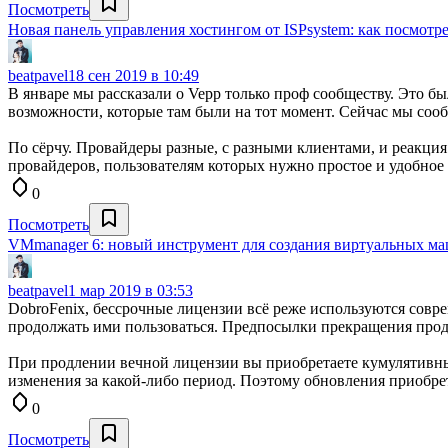
Посмотреть
Новая панель управления хостингом от ISPsystem: как посмотр
beatpavel
18 сен 2019 в 10:49
В январе мы рассказали о Vepp только проф сообществу. Это б
возможности, которые там были на тот момент. Сейчас мы сообщ
По сёрчу. Провайдеры разные, с разными клиентами, и реакция
провайдеров, пользователям которых нужно простое и удобное
0
Посмотреть
VMmanager 6: новый инструмент для создания виртуальных ма
beatpavel
1 мар 2019 в 03:53
DobroFenix, бессрочные лицензии всё реже используются сов
продолжать ими пользоваться. Предпосылки прекращения про
При продлении вечной лицензии вы приобретаете кумулятивны
изменения за какой-либо период. Поэтому обновления приобре
0
Посмотреть