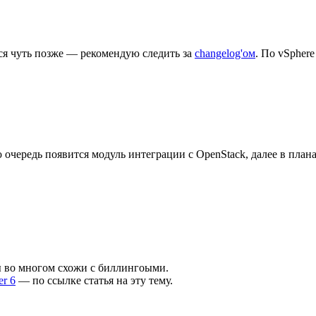
тся чуть позже — рекомендую следить за
changelog'ом
. По vSpher
 очередь появится модуль интеграции с OpenStack, далее в план
ы во многом схожи с биллингоыми.
r 6
— по ссылке статья на эту тему.