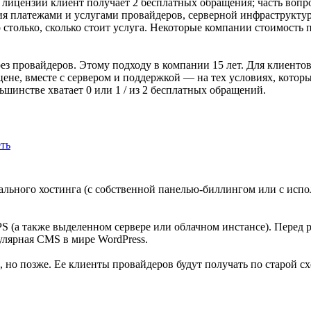
лицензии клиент получает 2 бесплатных обращения; часть вопро
ия платежами и услугами провайдеров, серверной инфраструкту
 столько, сколько стоит услуга. Некоторые компании стоимость
рез провайдеров. Этому подходу в компании 15 лет. Для клиенто
ене, вместе с сервером и поддержкой — на тех условиях, котор
ьшинстве хватает 0 или 1 / из 2 бесплатных обращений.
еть
льного хостинга (с собственной панелью-биллингом или с испол
S (а также выделенном сервере или облачном инстансе). Перед 
пулярная CMS в мире WordPress.
но позже. Ее клиенты провайдеров будут получать по старой сх