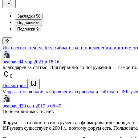
Закладки
58
Подписчики
Подписки
9
Интересное о Serverless: хабрастатьи о применении, инструмен
beatpavel
4 мар 2021 в 18:16
Благодарен за статью. Для первичного погружения — самое то.
0
Посмотреть
Vepp — новая панель управления сервером и сайтом от ISPsyst
beatpavel
20 сен 2019 в 05:49
По всей видимости, нет.
Форум — это один из инструментов формирования сообщества п
ISPsystem существует с 2004 г., поэтому форум есть. Пользоват