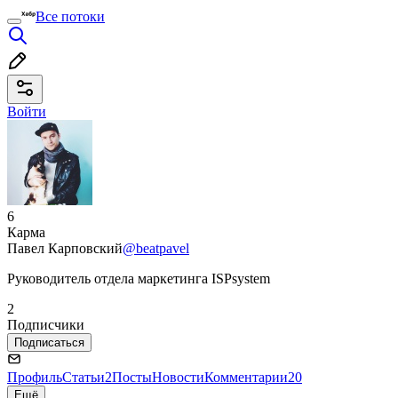
Все потоки
Войти
6
Карма
Павел Карповский
@beatpavel
Руководитель отдела маркетинга ISPsystem
2
Подписчики
Подписаться
Профиль
Статьи
2
Посты
Новости
Комментарии
20
Ещё