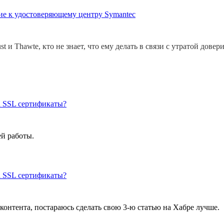
рие к удостоверяющему центру Symantec
st и Thawte, кто не знает, что ему делать в связи с утратой дов
за SSL сертификаты?
ей работы.
за SSL сертификаты?
контента, постараюсь сделать свою 3-ю статью на Хабре лучше.