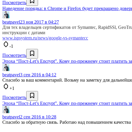
Посмотреть
Наведение порядка: в Chrome и Firefox будет прекращено дове
beatpavel
23 ноя 2017 в 04:27
Для тех владельцев сертификатов от Symantec, RapidSSl, GeoTru
инструкции с датами
www.ispsystem.ru/news/google-vs-symantecc
-1
Посмотреть
Эпоха “Пост-Let’s Encrypt”. Кому по-прежнему стоит платить 
beatpavel
3 сен 2016 в 04:12
Спасибо за ваш комментарий. Возьму на заметку для дальнейш
+1
Посмотреть
Эпоха “Пост-Let’s Encrypt”. Кому по-прежнему стоит платить 
beatpavel
2 сен 2016 в 10:28
Спасибо за обратную связь. Работаю над повышением качества 