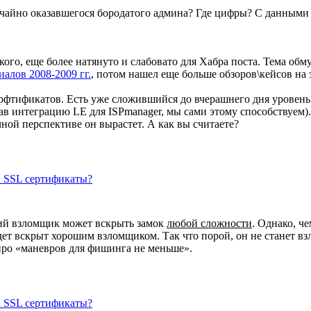
учайно оказавшегося бородатого админа? Где цифры? С данными
ого, еще более натянуто и слабовато для Хабра поста. Тема обмус
иалов 2008-2009 гг.
, потом нашел еще больше обзоров\кейсов на э
ерфтификатов. Есть уже сложившийся до вчерашнего дня уровен
лав интеграцию LE для ISPmanager, мы сами этому способствуем)
ной перспективе он вырастет. А как вы считаете?
за SSL сертификаты?
оший взломщик может вскрыть замок
любой сложности
. Однако, ч
дет вскрыт хорошим взломщиком. Так что порой, он не станет взл
 про «маневров для фишинга не меньше».
за SSL сертификаты?