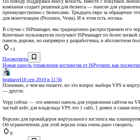
По поводу поддержки внесу ясность. Вместе с покупкой любой 
компания создает решения для бизнеса — панели для управлен
преимущественно с бизнесами. Тридцать евро за обращение это
для монетизации (Proxmox, Vesta). И в этом есть логика.
В случае с ISPmanager, мы традиционно распространяем его че
Конечные пользователи получают ISPmanager по более низкой ц
панель дороже, но напрямую у разработчика, в абсолютном бол
+1
Посмотреть
Новая панель управления хостингом от ISPsystem: как посмотр
beatpavel
18 сен 2019 в 11:56
Понимаю, о чем вы пишете, но это вопрос выбора VPS и виртуа
— другое.
Vepp сейчас — это именно панель для управления сайтом на VP
частый кейс для владельца VPS это 1 сайт, 1 домен и самая по
Версию для провайдеров виртуального хостинга мы планируем, 
Об ограничениях для этой версии пока очень рано говорить.
0