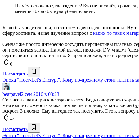
На чём основано утверждение? Кто не рискнёт, кроме сл
меньше» было бы куда убедительней.
Было бы убедительней, но это тема для отдельного поста. Ну так
сферу хостинга, начал изучение вопроса с
каких-то таких матер
Сейчас же просто интересно обсудить перспективы платных с
он поменяться завтра. На мой взгялд, продажи DV упадут (сде
сертификатов не так понятно. Я предположил, что в среднесроч
0
Посмотреть
Эпоха “Пост-Let’s Encrypt”. Кому по-прежнему стоит платить 
beatpavel
2 сен 2016 в 03:23
Согласен с вами, риск всегда остается. Ведь говорят, что хор
Чем выше сложность замка, тем выше и время, за которое он бу
вскроет 3 плохих. Ему выгоднее так поступать. Это к вопросу
+1
Посмотреть
Эпоха “Пост-Let’s Encrypt”. Кому по-прежнему стоит платить 