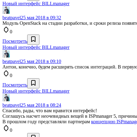
Новый интерфейс BILLmanager
beatpavel
25 мая 2018 в 09:32
Модуль OpenStack на стадии разработки, и сроки релиза появя
0
Посмотреть
Новый интерфейс BILLmanager
beatpavel
25 мая 2018 в 09:10
Антон, конечно, будем расширять список интеграций. В первую
0
Посмотреть
Новый интерфейс BILLmanager
beatpavel
25 мая 2018 в 08:24
Спасибо, рады, что вам нравится интерфейс!
Соглашусь насчет неочевидных вещей в ISPmanager 5, причин
В прошлом году представляли партнерам
концепцию ISPmanage
0