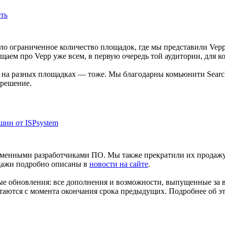
еть
ыло ограниченное количество площадок, где мы представили Vep
аем про Vepp уже всем, в первую очередь той аудитории, для ко
 на разных площадках — тоже. Мы благодарны комьюнити SearchEn
 решение.
шин от ISPsystem
ременными разработчиками ПО. Мы также прекратили их продажу
дажи подробно описаны в
новости на сайте
.
е обновления: все дополнения и возможности, выпущенные за в
таются с момента окончания срока предыдущих. Подробнее об э