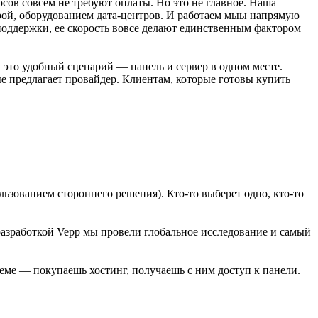
сов совсем не требуют оплаты. Но это не главное. Наша
рой, оборудованием дата-центров. И работаем мыы напрямую
 поддержки, ее скорость вовсе делают единственным фактором
в это удобный сценарий — панель и сервер в одном месте.
ые предлагает провайдер. Клиентам, которые готовы купить
ьзованием стороннего решения). Кто-то выберет одно, кто-то
разработкой Vepp мы провели глобальное исследование и самый
еме — покупаешь хостинг, получаешь с ним доступ к панели.