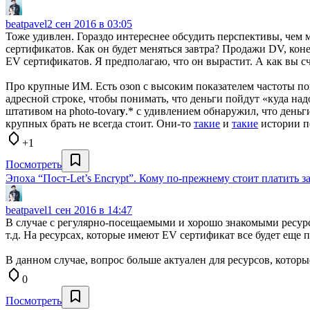
beatpavel
2 сен 2016 в 03:05
Тоже удивлен. Гораздо интереснее обсудить перспективы, чем
сертификатов. Как он будет меняться завтра? Продажи DV, кон
EV сертификатов. Я предполагаю, что он вырастит. А как вы с
Про крупные ИМ. Есть озоn c высоким показателем частоты поку
адресной строке, чтобы понимать, что деньги пойдут «куда надо
штативом на photo-tovar
y
.* с удивлением обнаружил, что деньг
крупных брать не всегда стоит. Они-то
такие
и
такие
истории пе
+1
Посмотреть
Эпоха “Пост-Let’s Encrypt”. Кому по-прежнему стоит платить 
beatpavel
1 сен 2016 в 14:47
В случае с регулярно-посещаемыми и хорошо знакомыми ресурс
т.д. На ресурсах, которые имеют EV сертификат все будет еще 
В данном случае, вопрос больше актуален для ресурсов, котор
0
Посмотреть