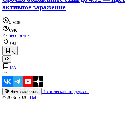
активное заражение
5 мин
69K
Из песочницы
+93
46
183
Техническая поддержка
Настройка языка
© 2006–2026,
Habr