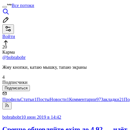
Все потоки
Войти
20
Карма
@bobrabobr
Жму кнопки, катаю мышку, тапаю экраны
4
Подписчики
Подписаться
Профиль
Статьи
1
Посты
Новости
1
Комментарии
97
Закладки
21
По
bobrabobr
10 июн 2019 в 14:42
Срочно обновляйте exim до 4.92 — идёт