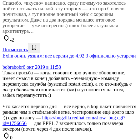
Спасибо, «вкусно» написано, сразу почему-то захотелось
пойти потыкать палкой в ту сторону — а то про Go вяло
почитывал, а тут вполне понятный кейс с хорошим
результатом. Даже на два порядка меньшее итоговое
ускорение — уже интересно :) плюс более актуальная
архитектура…
-2
Посмотреть
Exim опять уязвим: все версии до 4.92.3 официально устарели
bobrabobr
6 окт 2019 в 11:58
Такая просьба — когда говорите про ручное обновление,
имеет смысл в конец добавлять «очевидную» команду
перезапуска службы (systemctl restart exim), а то кто-нибудь
в
пылу обновления
скопипастит (хм) и успокоится на этом,
забыв перезапустить :)
Что касается первого дня — всё верно, в koji пакет появляется
раньше чем в стабильной ветке, тестирование ещё долго шло
:)) судя по логу —
https://bugzilla.redhat.com/show_bug.cgi?
id=1756656
— для EPEL 7 закончилось только позавчера
вечером (почти через 4 дня после начала).
0