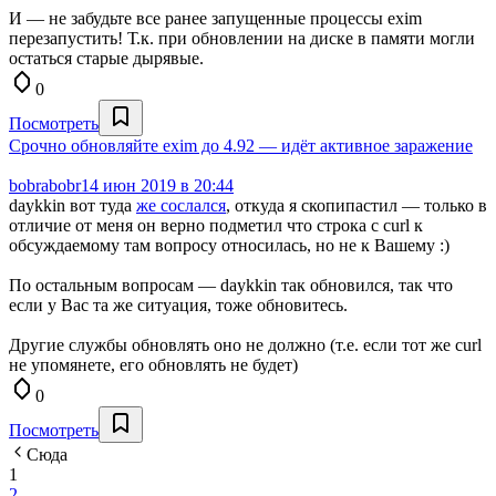
И — не забудьте все ранее запущенные процессы exim
перезапустить! Т.к. при обновлении на диске в памяти могли
остаться старые дырявые.
0
Посмотреть
Срочно обновляйте exim до 4.92 — идёт активное заражение
bobrabobr
14 июн 2019 в 20:44
daykkin вот туда
же сослался
, откуда я скопипастил — только в
отличие от меня он верно подметил что строка с curl к
обсуждаемому там вопросу относилась, но не к Вашему :)
По остальным вопросам — daykkin так обновился, так что
если у Вас та же ситуация, тоже обновитесь.
Другие службы обновлять оно не должно (т.е. если тот же curl
не упомянете, его обновлять не будет)
0
Посмотреть
Сюда
1
2
...