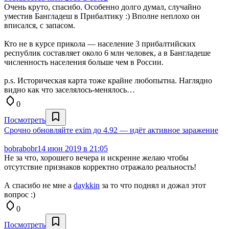
Очень круто, спасибо. Особенно долго думал, случайно
уместив Бангладеш в Прибалтику :) Вполне неплохо он
вписался, с запасом.
Кто не в курсе прикола — население 3 прибалтийских
республик составляет около 6 млн человек, а в Бангладеше
численность населения больше чем в России.
p.s. Историческая карта тоже крайне любопытна. Наглядно
видно как что заселялось-менялось…
0
Посмотреть
Срочно обновляйте exim до 4.92 — идёт активное заражение
bobrabobr
14 июн 2019 в 21:05
Не за что, хорошего вечера и искренне желаю чтобы
отсутствие признаков корректно отражало реальность!
А спасибо не мне а
daykkin
за то что поднял и дожал этот
вопрос :)
0
Посмотреть