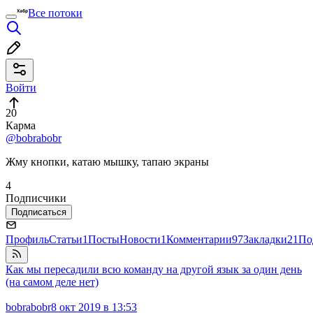
Все потоки
Войти
20
Карма
@bobrabobr
Жму кнопки, катаю мышку, тапаю экраны
4
Подписчики
Подписаться
Профиль
Статьи
1
Посты
Новости
1
Комментарии
97
Закладки
21
По
Как мы пересадили всю команду на другой язык за один день
(на самом деле нет)
bobrabobr
8 окт 2019 в 13:53