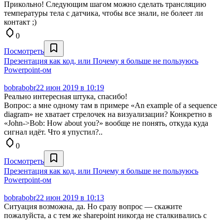
Прикольно! Cледующим шагом можно сделать трансляцию
температуры тела с датчика, чтобы все знали, не болеет ли
контакт ;)
0
Посмотреть
Презентация как код, или Почему я больше не пользуюсь
Powerpoint-ом
bobrabobr
22 июн 2019 в 10:19
Реально интересная штука, спасибо!
Вопрос: а мне одному там в примере «An example of a sequence
diagram» не хватает стрелочек на визуализации? Конкретно в
«John->Bob: How about you?» вообще не понять, откуда куда
сигнал идёт. Что я упустил?..
0
Посмотреть
Презентация как код, или Почему я больше не пользуюсь
Powerpoint-ом
bobrabobr
22 июн 2019 в 10:13
Ситуация возможна, да. Но сразу вопрос — скажите
пожалуйста, а с тем же sharepoint никогда не сталкивались с