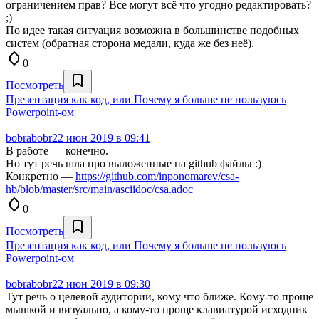
ограничением прав? Все могут всё что угодно редактировать?
;)
По идее такая ситуация возможна в большинстве подобных
систем (обратная сторона медали, куда же без неё).
0
Посмотреть
Презентация как код, или Почему я больше не пользуюсь
Powerpoint-ом
bobrabobr
22 июн 2019 в 09:41
В работе — конечно.
Но тут речь шла про выложенные на github файлы :)
Конкретно —
https://github.com/inponomarev/csa-
hb/blob/master/src/main/asciidoc/csa.adoc
0
Посмотреть
Презентация как код, или Почему я больше не пользуюсь
Powerpoint-ом
bobrabobr
22 июн 2019 в 09:30
Тут речь о целевой аудитории, кому что ближе. Кому-то проще
мышкой и визуально, а кому-то проще клавиатурой исходник