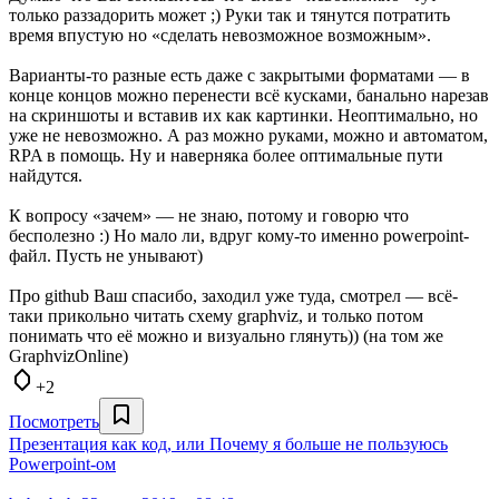
только раззадорить может ;) Руки так и тянутся потратить
время впустую но «сделать невозможное возможным».
Варианты-то разные есть даже с закрытыми форматами — в
конце концов можно перенести всё кусками, банально нарезав
на скриншоты и вставив их как картинки. Неоптимально, но
уже не невозможно. А раз можно руками, можно и автоматом,
RPA в помощь. Ну и наверняка более оптимальные пути
найдутся.
К вопросу «зачем» — не знаю, потому и говорю что
бесполезно :) Но мало ли, вдруг кому-то именно powerpoint-
файл. Пусть не унывают)
Про github Ваш спасибо, заходил уже туда, смотрел — всё-
таки прикольно читать схему graphviz, и только потом
понимать что её можно и визуально глянуть)) (на том же
GraphvizOnline)
+2
Посмотреть
Презентация как код, или Почему я больше не пользуюсь
Powerpoint-ом