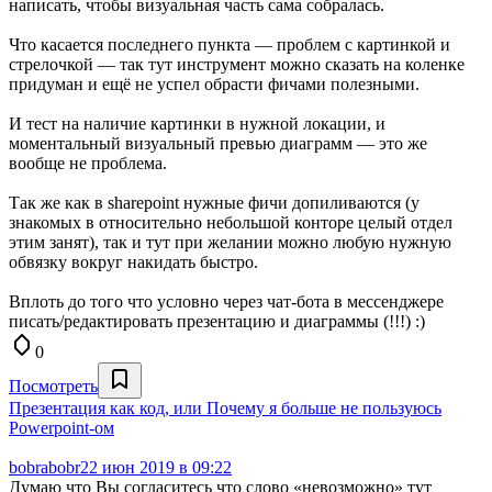
написать, чтобы визуальная часть сама собралась.
Что касается последнего пункта — проблем с картинкой и
стрелочкой — так тут инструмент можно сказать на коленке
придуман и ещё не успел обрасти фичами полезными.
И тест на наличие картинки в нужной локации, и
моментальный визуальный превью диаграмм — это же
вообще не проблема.
Так же как в sharepoint нужные фичи допиливаются (у
знакомых в относительно небольшой конторе целый отдел
этим занят), так и тут при желании можно любую нужную
обвязку вокруг накидать быстро.
Вплоть до того что условно через чат-бота в мессенджере
писать/редактировать презентацию и диаграммы (!!!) :)
0
Посмотреть
Презентация как код, или Почему я больше не пользуюсь
Powerpoint-ом
bobrabobr
22 июн 2019 в 09:22
Думаю что Вы согласитесь что слово «невозможно» тут