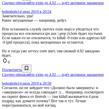
Срочно обновляйте exim до 4.92 — идёт активное заражение
bobrabobr
14 июн 2019 в 20:54
Замечательно, ура!
Ранее запущенные — например, ребут.
Или остановить службу (service exim stop) и убедиться что
процессы все отключатся (
ps aux | grep [e]xim
будет пустым).
Если какие-то не отключатся, то killall -9 exim или адресно kill
-9 [pid процесса], пока запущенных не останется.
Ну и тогда уже
service exim start
, там свежий 4.92 заведомо
будет.
0
Посмотреть
Срочно обновляйте exim до 4.92 — идёт активное заражение
bobrabobr
14 июн 2019 в 20:50
Согласен, но не забудьте что «Должно было завершить» и
«завершило» не всегда совпадает :)… Например, посмотрите
на скрипт фикса от firstvds — там killall вызывается 4 раза
подряд, как думаете почему? Вот так и тут. Лучше
перестраховаться, на мой взгляд.