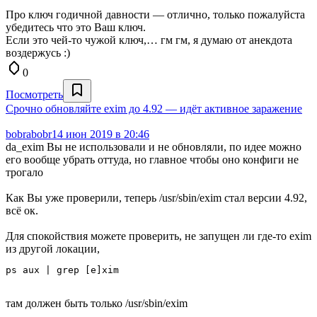
Про ключ годичной давности — отлично, только пожалуйста
убедитесь что это Ваш ключ.
Если это чей-то чужой ключ,… гм гм, я думаю от анекдота
воздержусь :)
0
Посмотреть
Срочно обновляйте exim до 4.92 — идёт активное заражение
bobrabobr
14 июн 2019 в 20:46
da_exim Вы не использовали и не обновляли, по идее можно
его вообще убрать оттуда, но главное чтобы оно конфиги не
трогало
Как Вы уже проверили, теперь /usr/sbin/exim стал версии 4.92,
всё ок.
Для спокойствия можете проверить, не запущен ли где-то exim
из другой локации,
ps aux | grep [e]xim
там должен быть только /usr/sbin/exim