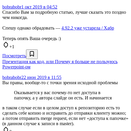
bobrabobr
1 окт 2019 в 04:52
Спасибо Вам за подробную статью, лучше сказать это поздно
чем никогда.
Спешу однако обрадовать —
4.92.2 уже устарела / Хабр
Теперь опять Ваша очередь :)
+1
Посмотреть
Презентация как код, или Почему я больше не пользуюсь
Powerpoint-ом
bobrabobr
22 июн 2019 в 11:55
Вы правы, вообще-то с точки зрения исходной проблемы
Оказывается у вас почему-то нет доступа в
папочку, а у автора слайде он есть. И начинается
в таком случае если в целом доступ к репозиторию есть то
сделать себе копию и исправить до отправки клиенту можно;
а потом отправить merge request, если нет «доступа к папочке»
(в данном случае к записи в master).