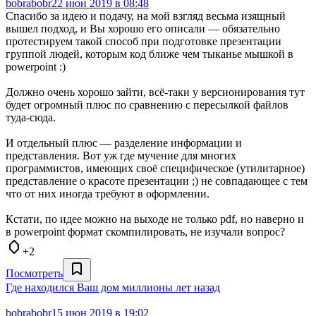
bobrabobr
22 июн 2019 в 08:48
Спасибо за идею и подачу, на мой взгляд весьма изящный
вышел подход, и Вы хорошо его описали — обязательно
протестируем такой способ при подготовке презентации
группой людей, которым код ближе чем тыканье мышкой в
powerpoint :)
Должно очень хорошо зайти, всё-таки у версионирования тут
будет огромный плюс по сравнению с пересылкой файлов
туда-сюда.
И отдельный плюс — разделение информации и
представления. Вот уж где мучение для многих
программистов, имеющих своё специфическое (утилитарное)
представление о красоте презентации ;) не совпадающее с тем
что от них иногда требуют в оформлении.
Кстати, по идее можно на выходе не только pdf, но наверно и
в powerpoint формат скомпилировать, не изучали вопрос?
+2
Посмотреть
Где находился Ваш дом миллионы лет назад
bobrabobr
15 июн 2019 в 19:02