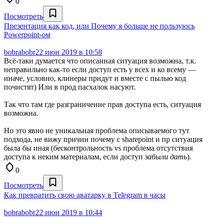
0
Посмотреть
Презентация как код, или Почему я больше не пользуюсь
Powerpoint-ом
bobrabobr
22 июн 2019 в 10:58
Всё-таки думается что описанная ситуация возможна, т.к.
неправильно как-то если доступ есть у всех и ко всему —
иначе, условно, клинеры придут и вместе с пылью код
почистят) Или в прод пасхалок насуют.
Так что там где разграничение прав доступа есть, ситуация
возможна.
Но это явно не уникальная проблема описываемого тут
подхода, не вижу причин почему с sharepoint и пр ситуация
была бы иная (бесконтрольность vs проблема отсутствия
доступа к неким материалам, если доступ
забыли дать
).
0
Посмотреть
Как превратить свою аватарку в Telegram в часы
bobrabobr
22 июн 2019 в 10:44