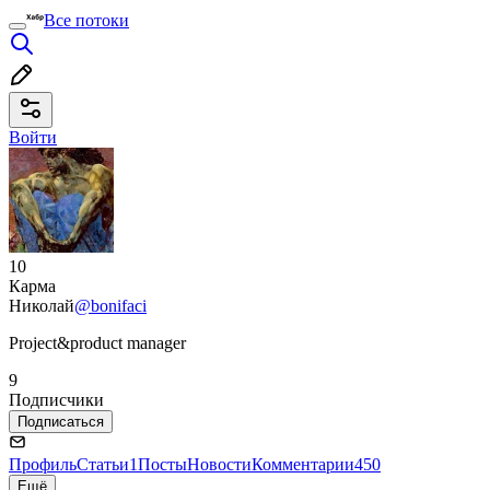
Все потоки
Войти
10
Карма
Николай
@bonifaci
Project&product manager
9
Подписчики
Подписаться
Профиль
Статьи
1
Посты
Новости
Комментарии
450
Ещё