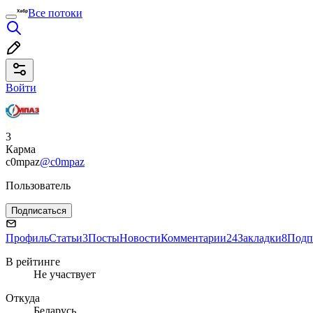
Все потоки
Войти
3
Карма
c0mpaz
@c0mpaz
Пользователь
Подписаться
Профиль
Статьи
3
Посты
Новости
Комментарии
24
Закладки
8
Подп
В рейтинге
Не участвует
Откуда
Беларусь