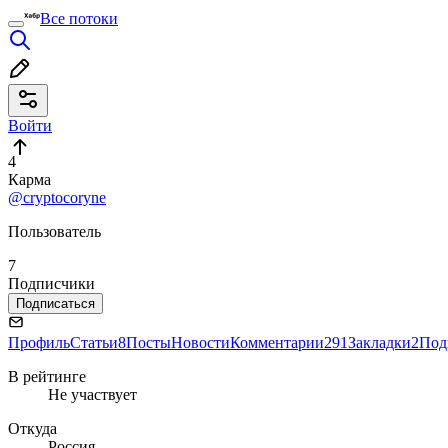
Все потоки
Войти
4
Карма
@cryptocoryne
Пользователь
7
Подписчики
Подписаться
Профиль
Статьи
8
Посты
Новости
Комментарии
291
Закладки
2
Под
В рейтинге
Не участвует
Откуда
Россия