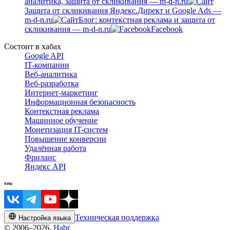
аналитика, защита от скликивания — m-d-n.ru
Защита от скликивания Яндекс.Директ и Google Ads —
m-d-n.ru
Блог: контекстная реклама и защита от
скликивания — m-d-n.ru
Facebook
Состоит в хабах
Google API
IT-компании
Веб-аналитика
Веб-разработка
Интернет-маркетинг
Информационная безопасность
Контекстная реклама
Машинное обучение
Монетизация IT-систем
Повышение конверсии
Удалённая работа
Фриланс
Яндекс API
Техническая поддержка
Настройка языка
© 2006–2026,
Habr