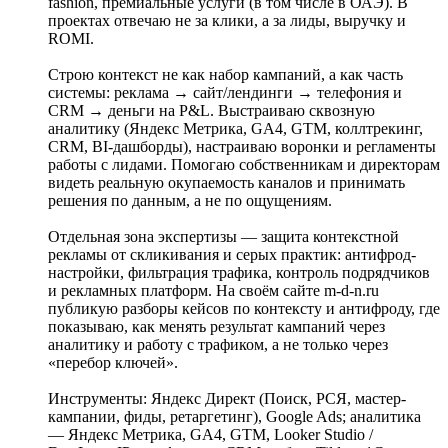
fashion, премиальные услуги (в том числе в ОАЭ). В
проектах отвечаю не за клики, а за лиды, выручку и
ROMI.
Строю контекст не как набор кампаний, а как часть
системы: реклама → сайт/лендинги → телефония и
CRM → деньги на P&L. Выстраиваю сквозную
аналитику (Яндекс Метрика, GA4, GTM, коллтрекинг,
CRM, BI-дашборды), настраиваю воронки и регламенты
работы с лидами. Помогаю собственникам и директорам
видеть реальную окупаемость каналов и принимать
решения по данным, а не по ощущениям.
Отдельная зона экспертизы — защита контекстной
рекламы от скликивания и серых практик: антифрод-
настройки, фильтрация трафика, контроль подрядчиков
и рекламных платформ. На своём сайте m-d-n.ru
публикую разборы кейсов по контексту и антифроду, где
показываю, как менять результат кампаний через
аналитику и работу с трафиком, а не только через
«перебор ключей».
Инструменты: Яндекс Директ (Поиск, РСЯ, мастер-
кампании, фиды, ретаргетинг), Google Ads; аналитика
— Яндекс Метрика, GA4, GTM, Looker Studio /