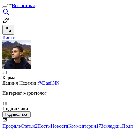
Все потоки
Войти
23
Карма
Даниил Нехамин
@DanilNN
Интернет-маркетолог
18
Подписчики
Подписаться
Профиль
Статьи
2
Посты
Новости
Комментарии
17
Закладки
1
Подп