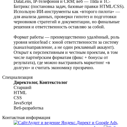
DataLens, IP-телефония и CRM; веб — Tilda и 1C-
Битрикс (постановка задач, базовые правки HTML/CSS).
Использую ИИ-инструменты как «второго пилота» —
для анализа данных, проверки гипотез и подготовки
черновиков стратегий и документации, но финальные
решения и ответственность оставляю за собой.
Формат работы — преимущественно удалённый, роль
уровня senior/lead с зоной ответственности за систему
(канал/направление, а не один рекламный аккаунт).
Открыт к перспективным и честным проектам, в том
числе партнёрским форматам (фикс + бонусы от
результата), где можно выстраивать маркетинг «в
долгую» и считать экономику прозрачно.
Специализация
Директолог, Контекстолог
Старший
HTML
CSS
JavaScript
Веб-разработка
Контактная информация
Аудит и ведение Яндекс.Директ и Google Ads,