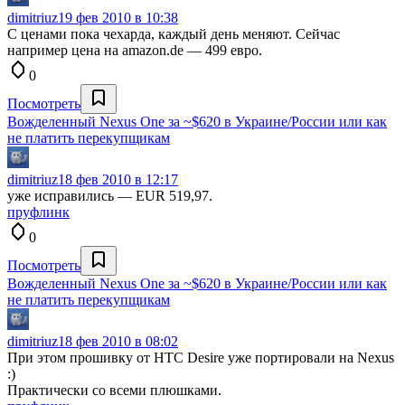
dimitriuz
19 фев 2010 в 10:38
С ценами пока чехарда, каждый день меняют. Сейчас
например цена на amazon.de — 499 евро.
0
Посмотреть
Вожделенный Nexus One за ~$620 в Украине/России или как
не платить перекупщикам
dimitriuz
18 фев 2010 в 12:17
уже исправились — EUR 519,97.
пруфлинк
0
Посмотреть
Вожделенный Nexus One за ~$620 в Украине/России или как
не платить перекупщикам
dimitriuz
18 фев 2010 в 08:02
При этом прошивку от HTC Desire уже портировали на Nexus
:)
Практически со всеми плюшками.