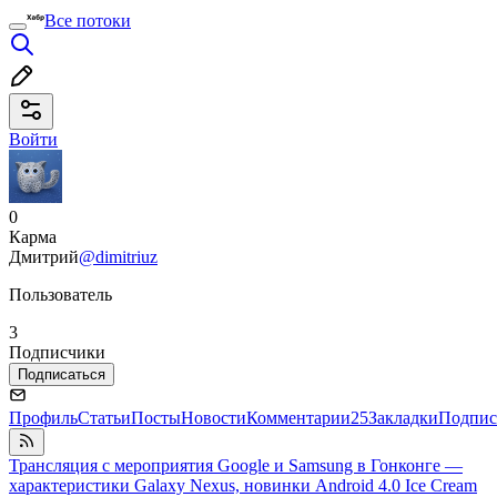
Все потоки
Войти
0
Карма
Дмитрий
@dimitriuz
Пользователь
3
Подписчики
Подписаться
Профиль
Статьи
Посты
Новости
Комментарии
25
Закладки
Подпис
Трансляция с мероприятия Google и Samsung в Гонконге —
характеристики Galaxy Nexus, новинки Android 4.0 Ice Cream