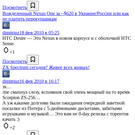
Посмотреть
Вожделенный Nexus One за ~$620 в Украине/России или как
не платить перекупщикам
dimitriuz
18 фев 2010 в 05:25
HTC Desire — Это Nexus в новом корпусе и с оболочкой HTC
Sense.
+1
Посмотреть
ZX Spectrum сегодня? Живее всех живых!
dimitriuz
16 фев 2010 в 16:17
эх…
/me смахнул слезу, вспомнив свой очень мощный на то время
Scorpion ZS-256…
А уж какими долгими были ожидания очередной заветной
посылки из Питера с 5-дюймовыми дискетами, забитыми
игрушками и музыкой… Это вам не 0-day релизы с торентов
качать :)
+2