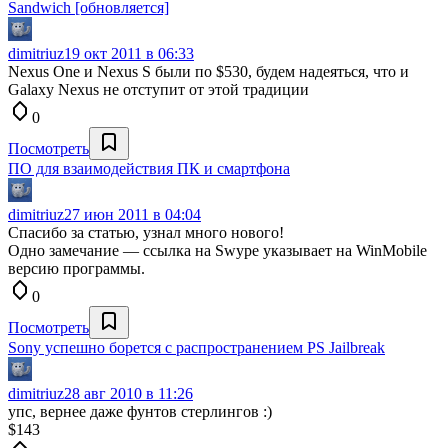
Sandwich [обновляется]
dimitriuz
19 окт 2011 в 06:33
Nexus One и Nexus S были по $530, будем надеяться, что и
Galaxy Nexus не отступит от этой традиции
0
Посмотреть
ПО для взаимодействия ПК и смартфона
dimitriuz
27 июн 2011 в 04:04
Спасибо за статью, узнал много нового!
Одно замечание — ссылка на Swype указывает на WinMobile
версию программы.
0
Посмотреть
Sony успешно борется с распространением PS Jailbreak
dimitriuz
28 авг 2010 в 11:26
упс, вернее даже фунтов стерлингов :)
$143