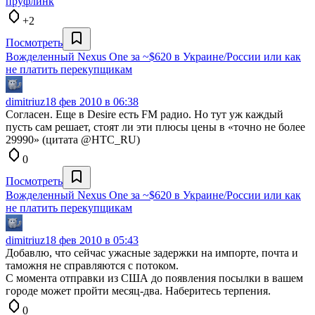
пруфлинк
+2
Посмотреть
Вожделенный Nexus One за ~$620 в Украине/России или как
не платить перекупщикам
dimitriuz
18 фев 2010 в 06:38
Согласен. Еще в Desire есть FM радио. Но тут уж каждый
пусть сам решает, стоят ли эти плюсы цены в «точно не более
29990» (цитата @HTC_RU)
0
Посмотреть
Вожделенный Nexus One за ~$620 в Украине/России или как
не платить перекупщикам
dimitriuz
18 фев 2010 в 05:43
Добавлю, что сейчас ужасные задержки на импорте, почта и
таможня не справляются с потоком.
С момента отправки из США до появления посылки в вашем
городе может пройти месяц-два. Наберитесь терпения.
0