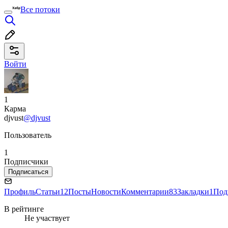
Все потоки
Войти
1
Карма
djvust
@djvust
Пользователь
1
Подписчики
Подписаться
Профиль
Статьи
12
Посты
Новости
Комментарии
83
Закладки
1
Под
В рейтинге
Не участвует