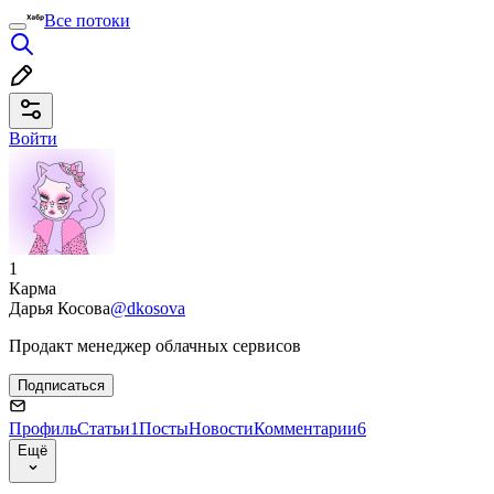
Все потоки
Войти
1
Карма
Дарья Косова
@dkosova
Продакт менеджер облачных сервисов
Подписаться
Профиль
Статьи
1
Посты
Новости
Комментарии
6
Ещё