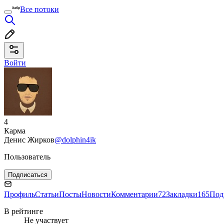
Все потоки
Войти
4
Карма
Денис Жирков
@dolphin4ik
Пользователь
Подписаться
Профиль
Статьи
Посты
Новости
Комментарии
72
Закладки
165
Под
В рейтинге
Не участвует