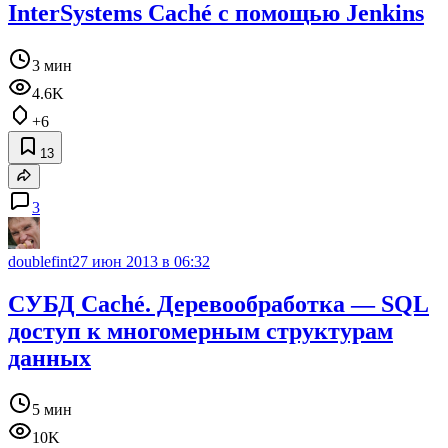
InterSystems Caché с помощью Jenkins
3 мин
4.6K
+6
13
3
doublefint
27 июн 2013 в 06:32
СУБД Caché. Деревообработка — SQL
доступ к многомерным структурам
данных
5 мин
10K