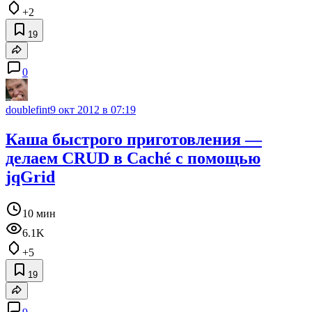
+2
19
0
doublefint
9 окт 2012 в 07:19
Каша быстрого приготовления —
делаем CRUD в Caché с помощью
jqGrid
10 мин
6.1K
+5
19