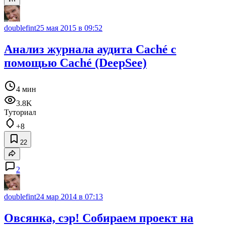
doublefint
25 мая 2015 в 09:52
Анализ журнала аудита Caché c
помощью Caché (DeepSee)
4 мин
3.8K
Туториал
+8
22
2
doublefint
24 мар 2014 в 07:13
Овсянка, сэр! Собираем проект на