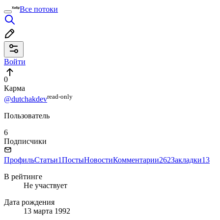
Все потоки
Войти
0
Карма
read⁠-⁠only
@dutchakdev
Пользователь
6
Подписчики
Профиль
Статьи
1
Посты
Новости
Комментарии
262
Закладки
13
В рейтинге
Не участвует
Дата рождения
13 марта 1992