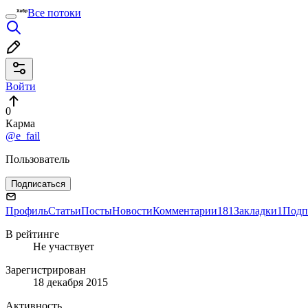
Все потоки
Войти
0
Карма
@e_fail
Пользователь
Подписаться
Профиль
Статьи
Посты
Новости
Комментарии
181
Закладки
1
Подп
В рейтинге
Не участвует
Зарегистрирован
18 декабря 2015
Активность