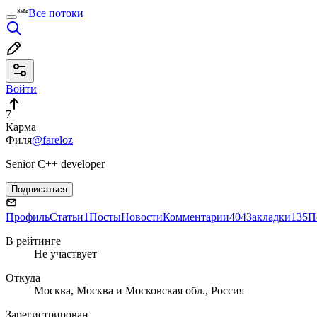
Все потоки
Войти
7
Карма
Филя
@fareloz
Senior C++ developer
Подписаться
Профиль
Статьи
1
Посты
Новости
Комментарии
404
Закладки
135
П
В рейтинге
Не участвует
Откуда
Москва, Москва и Московская обл., Россия
Зарегистрирован