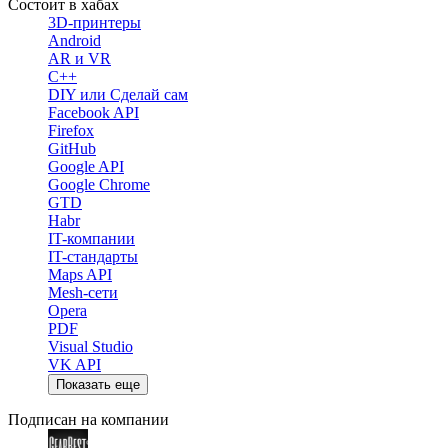
Состоит в хабах
3D-принтеры
Android
AR и VR
C++
DIY или Сделай сам
Facebook API
Firefox
GitHub
Google API
Google Chrome
GTD
Habr
IT-компании
IT-стандарты
Maps API
Mesh-сети
Opera
PDF
Visual Studio
VK API
Показать еще
Подписан на компании